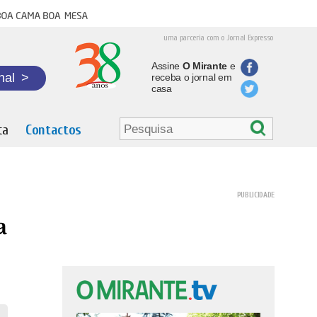
oa cama boa mesa
uma parceria com o Jornal Expresso
Assine
O Mirante
e
nal
>
receba o jornal em
casa
ta
Contactos
a