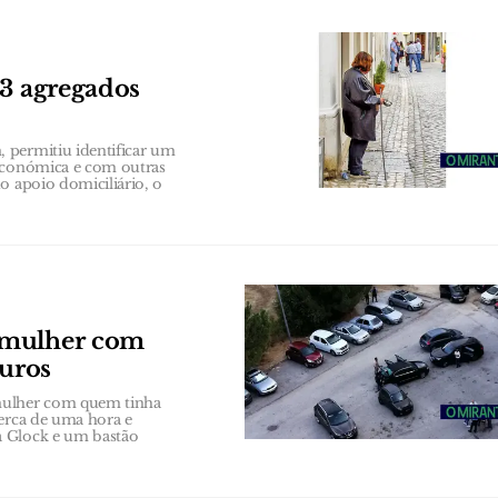
63 agregados
 permitiu identificar um
 económica e com outras
o apoio domiciliário, o
 mulher com
euros
 mulher com quem tinha
cerca de uma hora e
a Glock e um bastão