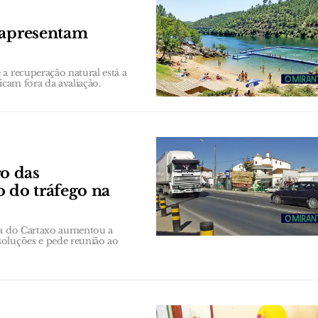
 apresentam
a recuperação natural está a
ficam fora da avaliação.
o das
o do tráfego na
ana do Cartaxo aumentou a
soluções e pede reunião ao