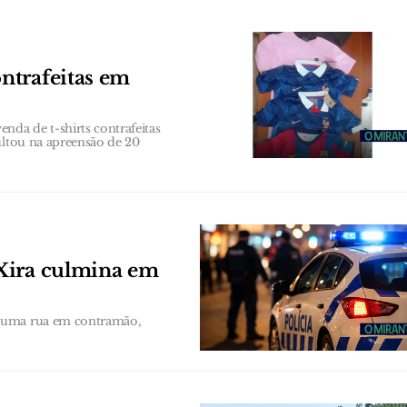
ntrafeitas em
da de t-shirts contrafeitas
ultou na apreensão de 20
Xira culmina em
 numa rua em contramão,