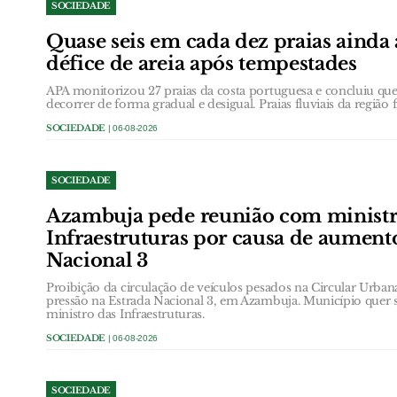
SOCIEDADE
Quase seis em cada dez praias ainda
défice de areia após tempestades
APA monitorizou 27 praias da costa portuguesa e concluiu que 
decorrer de forma gradual e desigual. Praias fluviais da região 
SOCIEDADE
| 06-08-2026
SOCIEDADE
Azambuja pede reunião com ministr
Infraestruturas por causa de aument
Nacional 3
Proibição da circulação de veículos pesados na Circular Urb
pressão na Estrada Nacional 3, em Azambuja. Município quer 
ministro das Infraestruturas.
SOCIEDADE
| 06-08-2026
SOCIEDADE