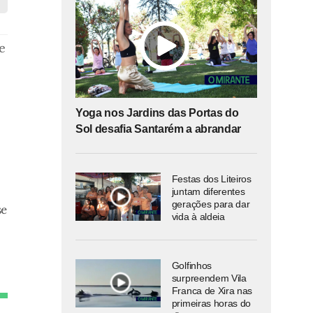
e
Yoga nos Jardins das Portas do
Sol desafia Santarém a abrandar
Festas dos Liteiros
juntam diferentes
gerações para dar
se
vida à aldeia
Golfinhos
surpreendem Vila
Franca de Xira nas
primeiras horas do