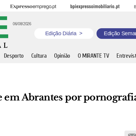
Expresso Emprego
BPI Expresso Imobiliário
B
06/08/2026
Edição Diária
>
Edição Sema
Desporto
Cultura
Opinião
O MIRANTE TV
Entrevis
e em Abrantes por pornografi