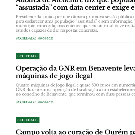
Autarca de Alcoentre diz que popula
“assustada” com data center e exige 
Presidente da junta quer que câmara promova sessão públic
para esclarecer uma população “assustada” e sem informação. 
município concorda, mas entende que encontro só deve realiz
estudos capazes de dar respostas concretas.
SOCIEDADE
| 06-08-2026
SOCIEDADE
Operação da GNR em Benavente leva
máquinas de jogo ilegal
Quatro máquinas de jogo ilegal e quase 500 euros em numerá
GNR durante uma operação de fiscalização a um estabelecimen
no concelho de Benavente, que terminou com duas pessoas con
SOCIEDADE
| 06-08-2026
SOCIEDADE
Campo volta ao coração de Ourém pa