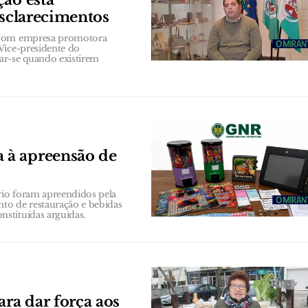
ção está
esclarecimentos
a com empresa promotora
Vice-presidente do
ar-se quando existirem
 à apreensão de
rio foram apreendidos pela
to de restauração e bebidas
stituídas arguidas.
ra dar força aos