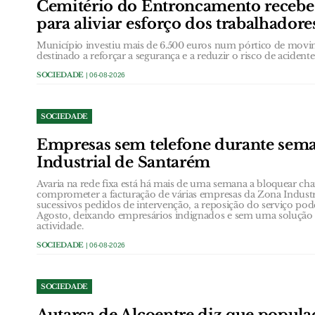
Cemitério do Entroncamento receb
para aliviar esforço dos trabalhadore
Município investiu mais de 6.500 euros num pórtico de movi
destinado a reforçar a segurança e a reduzir o risco de acidentes
SOCIEDADE
| 06-08-2026
SOCIEDADE
Empresas sem telefone durante sem
Industrial de Santarém
Avaria na rede fixa está há mais de uma semana a bloquear ch
comprometer a facturação de várias empresas da Zona Industr
sucessivos pedidos de intervenção, a reposição do serviço poder
Agosto, deixando empresários indignados e sem uma solução e
actividade.
SOCIEDADE
| 06-08-2026
SOCIEDADE