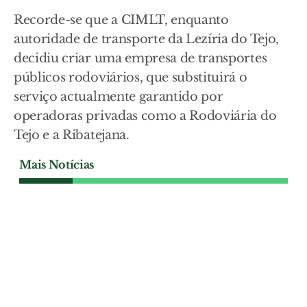
Recorde-se que a CIMLT, enquanto
autoridade de transporte da Lezíria do Tejo,
decidiu criar uma empresa de transportes
públicos rodoviários, que substituirá o
serviço actualmente garantido por
operadoras privadas como a Rodoviária do
Tejo e a Ribatejana.
Mais Notícias
SOCIEDADE
PSP detém vendedor de
camisolas contrafeitas em
Alhandra
Um homem de 28 anos foi detido pela
PSP em Alhandra por venda de t-shirts
contrafeitas de clubes de futebol e de
marcas conceituadas. A operação resultou