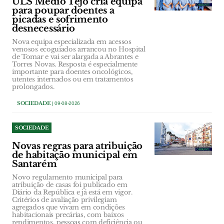
ULS Médio Tejo cria equipa
para poupar doentes a
picadas e sofrimento
desnecessário
Nova equipa especializada em acessos
venosos ecoguiados arrancou no Hospital
de Tomar e vai ser alargada a Abrantes e
Torres Novas. Resposta é especialmente
importante para doentes oncológicos,
utentes internados ou em tratamentos
prolongados.
SOCIEDADE
| 09-08-2026
SOCIEDADE
Novas regras para atribuição
de habitação municipal em
Santarém
Novo regulamento municipal para
atribuição de casas foi publicado em
Diário da República e já está em vigor.
Critérios de avaliação privilegiam
agregados que vivam em condições
habitacionais precárias, com baixos
rendimentos, pessoas com deficiência ou