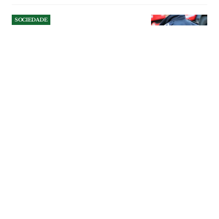
SOCIEDADE
Tentou assaltar mulher junto
a supermercado e ameaçou
polícias em VFX
Homicida está indiciado pelos crimes de
roubo, coação e resistência e coação
sobre funcionário. Caso aconteceu em
Julho em Vila Franca de Xira.
SOCIEDADE
| 08-08-2026
SOCIEDADE
Agrupamentos escolares de
Alenquer recebem 45 mil
euros para aquisição de
equipamentos
Os quatro agrupamentos de escolas do
concelho de Alenquer vão receber um
apoio financeiro de 45.073,92 euros para
aquisição de equipamentos, na sequência
de uma deliberação unânime da câmara