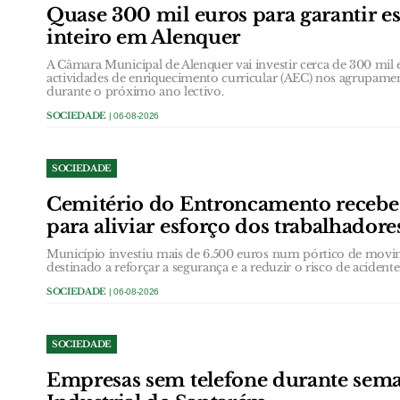
Quase 300 mil euros para garantir e
inteiro em Alenquer
A Câmara Municipal de Alenquer vai investir cerca de 300 mil e
actividades de enriquecimento curricular (AEC) nos agrupame
durante o próximo ano lectivo.
SOCIEDADE
| 06-08-2026
SOCIEDADE
Cemitério do Entroncamento receb
para aliviar esforço dos trabalhadore
Município investiu mais de 6.500 euros num pórtico de movi
destinado a reforçar a segurança e a reduzir o risco de acidentes
SOCIEDADE
| 06-08-2026
SOCIEDADE
Empresas sem telefone durante sem