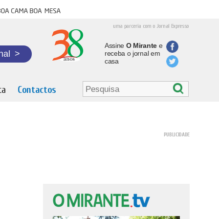
oa cama boa mesa
uma parceria com o Jornal Expresso
Assine
O Mirante
e
nal
>
receba o jornal em
casa
ta
Contactos