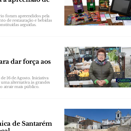
rio foram apreendidos pela
to de restauração e bebidas
stituídas arguidas.
ra dar força aos
e 16 de Agosto. Iniciativa
uma alternativa às grandes
o atrair mais público.
mica de Santarém
ocal