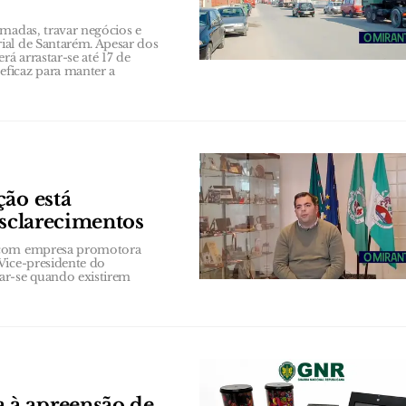
amadas, travar negócios e
ial de Santarém. Apesar dos
á arrastar-se até 17 de
ficaz para manter a
ção está
esclarecimentos
a com empresa promotora
Vice-presidente do
ar-se quando existirem
 à apreensão de