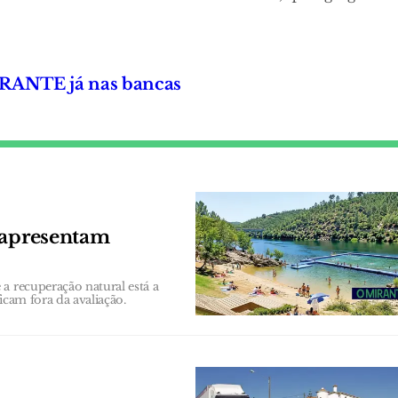
MIRANTE já nas bancas
 apresentam
a recuperação natural está a
ficam fora da avaliação.