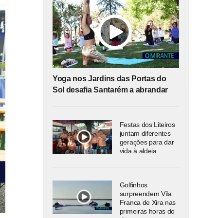
Yoga nos Jardins das Portas do
Sol desafia Santarém a abrandar
Festas dos Liteiros
juntam diferentes
gerações para dar
vida à aldeia
Golfinhos
surpreendem Vila
Franca de Xira nas
primeiras horas do