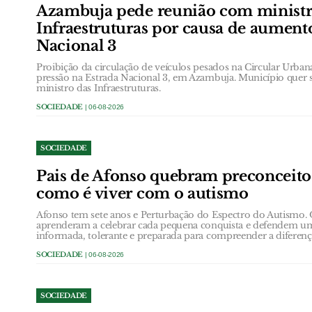
Azambuja pede reunião com ministr
Infraestruturas por causa de aument
Nacional 3
Proibição da circulação de veículos pesados na Circular Urb
pressão na Estrada Nacional 3, em Azambuja. Município quer 
ministro das Infraestruturas.
SOCIEDADE
| 06-08-2026
SOCIEDADE
Pais de Afonso quebram preconceit
como é viver com o autismo
Afonso tem sete anos e Perturbação do Espectro do Autismo.
aprenderam a celebrar cada pequena conquista e defendem u
informada, tolerante e preparada para compreender a diferenç
SOCIEDADE
| 06-08-2026
SOCIEDADE