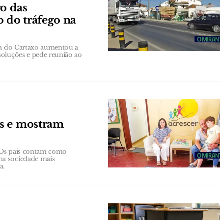
o das
o do tráfego na
ana do Cartaxo aumentou a
soluções e pede reunião ao
os e mostram
 Os pais contam como
ma sociedade mais
a.