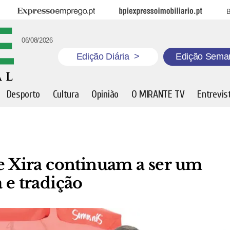
Expresso Emprego
BPI Expresso Imobiliário
B
06/08/2026
Edição Diária
>
Edição Sema
Desporto
Cultura
Opinião
O MIRANTE TV
Entrevis
de Xira continuam a ser um
 e tradição