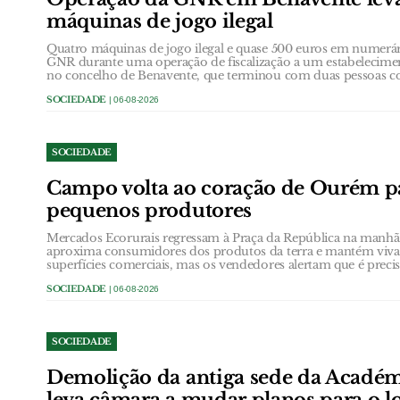
máquinas de jogo ilegal
Quatro máquinas de jogo ilegal e quase 500 euros em numerá
GNR durante uma operação de fiscalização a um estabelecimen
no concelho de Benavente, que terminou com duas pessoas con
SOCIEDADE
| 06-08-2026
SOCIEDADE
Campo volta ao coração de Ourém pa
pequenos produtores
Mercados Ecorurais regressam à Praça da República na manhã d
aproxima consumidores dos produtos da terra e mantém viva 
superfícies comerciais, mas os vendedores alertam que é precis
SOCIEDADE
| 06-08-2026
SOCIEDADE
Demolição da antiga sede da Acadé
leva câmara a mudar planos para o l