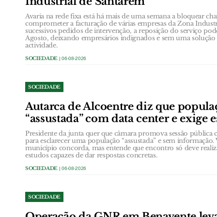
Industrial de Santarém
Avaria na rede fixa está há mais de uma semana a bloquear ch
comprometer a facturação de várias empresas da Zona Industr
sucessivos pedidos de intervenção, a reposição do serviço poder
Agosto, deixando empresários indignados e sem uma solução e
actividade.
SOCIEDADE
| 06-08-2026
SOCIEDADE
Autarca de Alcoentre diz que popula
“assustada” com data center e exige 
Presidente da junta quer que câmara promova sessão públic
para esclarecer uma população “assustada” e sem informação. 
município concorda, mas entende que encontro só deve realiz
estudos capazes de dar respostas concretas.
SOCIEDADE
| 06-08-2026
SOCIEDADE
Operação da GNR em Benavente leva