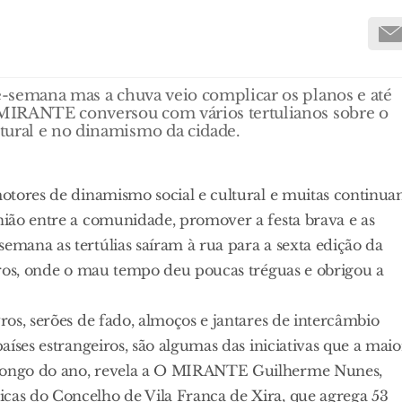
de-semana mas a chuva veio complicar os planos e até
O MIRANTE conversou com vários tertulianos sobre o
tural e no dinamismo da cidade.
 motores de dinamismo social e cultural e muitas continu
união entre a comunidade, promover a festa brava e as
emana as tertúlias saíram à rua para a sexta edição da
toiros, onde o mau tempo deu poucas tréguas e obrigou a
vros, serões de fado, almoços e jantares de intercâmbio
países estrangeiros, são algumas das iniciativas que a maio
o longo do ano, revela a O MIRANTE Guilherme Nunes,
icas do Concelho de Vila Franca de Xira, que agrega 53