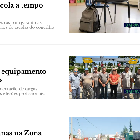
scola a tempo
uros para garantir as
ntos de escolas do concelho
e equipamento
s
mentação de cargas
 e lesões profissionais.
anas na Zona