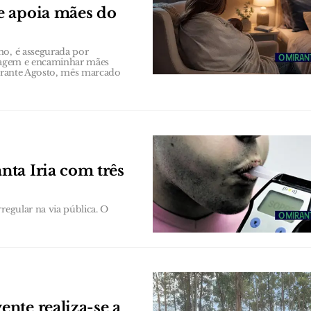
e apoia mães do
no, é assegurada por
triagem e encaminhar mães
durante Agosto, mês marcado
ta Iria com três
regular na via pública. O
nte realiza-se a