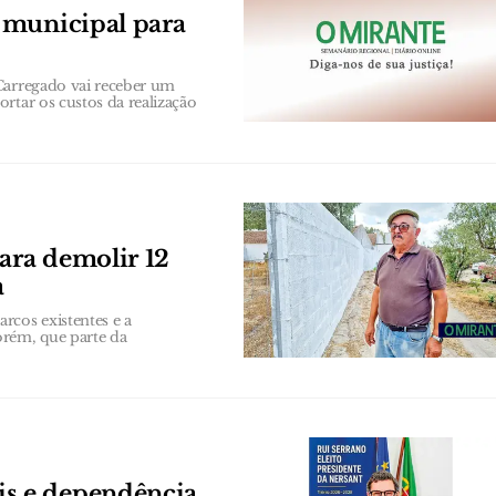
 municipal para
Carregado vai receber um
rtar os custos da realização
ara demolir 12
a
rcos existentes e a
orém, que parte da
s e dependência