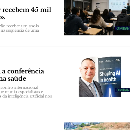
r recebem 45 mil
os
vão receber um apoio
, na sequência de uma
 a conferência
 na saúde
contro internacional
 reuniu especialistas e
da inteligência artificial nos