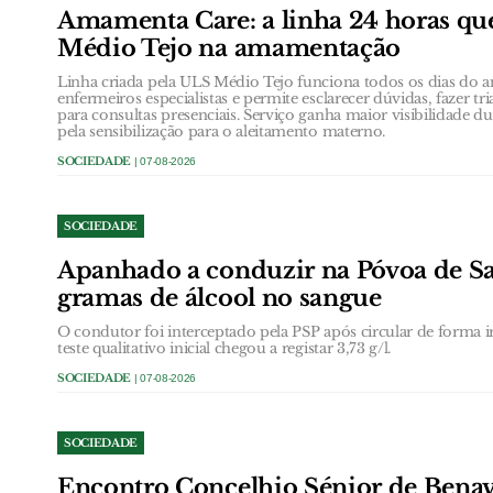
Amamenta Care: a linha 24 horas qu
Médio Tejo na amamentação
Linha criada pela ULS Médio Tejo funciona todos os dias do a
enfermeiros especialistas e permite esclarecer dúvidas, fazer 
para consultas presenciais. Serviço ganha maior visibilidade 
pela sensibilização para o aleitamento materno.
SOCIEDADE
| 07-08-2026
SOCIEDADE
Apanhado a conduzir na Póvoa de San
gramas de álcool no sangue
O condutor foi interceptado pela PSP após circular de forma ir
teste qualitativo inicial chegou a registar 3,73 g/l.
SOCIEDADE
| 07-08-2026
SOCIEDADE
Encontro Concelhio Sénior de Benave