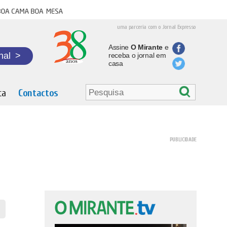
oa cama boa mesa
uma parceria com o Jornal Expresso
Assine
O Mirante
e
nal
>
receba o jornal em
casa
ta
Contactos