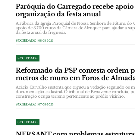
Paróquia do Carregado recebe apoio
organização da festa anual
A Fábrica da Igreja Paroquial de Nossa Senhora de Fátima do 
apoio de 3.700 euros da Câmara de Alenquer para ajudar a supo
da festa anual da freguesia.
SOCIEDADE
| 08-08-2026
SOCIEDADE
Reformado da PSP contesta ordem p
metros de muro em Foros de Almad
Acácio Carvalho sustenta que ergueu a vedação seguindo os ma
documentação cadastral. O tribunal de Benavente concluiu, p
construção ocupa terreno pertencente ao prédio vizinho.
SOCIEDADE
| 07-08-2026
SOCIEDADE
NERSANT com problemas estruturai