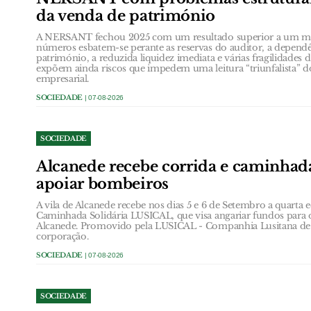
da venda de património
A NERSANT fechou 2025 com um resultado superior a um mil
números esbatem-se perante as reservas do auditor, a depend
património, a reduzida liquidez imediata e várias fragilidades 
expõem ainda riscos que impedem uma leitura “triunfalista” do
empresarial.
SOCIEDADE
| 07-08-2026
SOCIEDADE
Alcanede recebe corrida e caminhada
apoiar bombeiros
A vila de Alcanede recebe nos dias 5 e 6 de Setembro a quarta 
Caminhada Solidária LUSICAL, que visa angariar fundos para 
Alcanede. Promovido pela LUSICAL - Companhia Lusitana de 
corporação.
SOCIEDADE
| 07-08-2026
SOCIEDADE