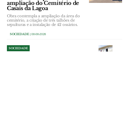
ampliação do Cemitério de
Casais da Lagoa
Obra contempla a ampliação da área do
cemitério, a criação de três talhões de
sepulturas e a instalação de 42 ossários.
SOCIEDADE
| 08-08-2026
SOCIEDADE
Serra de Santo António
passou a viver de portas
trancadas por causa de furtos
Numa aldeia onde todos estavam
habituados a viver de portas abertas, o
medo passou a fazer parte da rotina.
Estabelecimentos e habitações são
frequentemente alvo de furtos. O suspeito
é um jovem conhecido pela população e
autoridades. A GNR confirma registo de
crimes e moradores querem resposta
firme que ponha fim à insegurança e evite
um desfecho trágico.
SOCIEDADE
| 08-08-2026