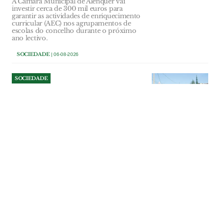
A Câmara Municipal de Alenquer vai
investir cerca de 300 mil euros para
garantir as actividades de enriquecimento
curricular (AEC) nos agrupamentos de
escolas do concelho durante o próximo
ano lectivo.
SOCIEDADE
| 06-08-2026
SOCIEDADE
Empresas sem telefone
durante semanas na Zona
Industrial de Santarém
Avaria na rede fixa está há mais de uma
semana a bloquear chamadas, travar
negócios e comprometer a facturação de
várias empresas da Zona Industrial de
Santarém. Apesar dos sucessivos pedidos
de intervenção, a reposição do serviço
poderá arrastar-se até 17 de Agosto,
deixando empresários indignados e sem
uma solução eficaz para manter a
actividade.
SOCIEDADE
| 06-08-2026