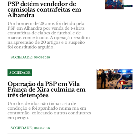
PSP detém vendedor de
camisolas contrafeitas em
Alhandra
Um homem de 28 anos foi detido pela
PSP em Alhandra por venda de t-shirts
contrafeitas de clubes de futebol e de
marcas conceituadas. A operação resultou
na apreensão de 20 artigos e o suspeito
foi constituído arguido.
SOCIEDADE
| 06-08-2026
SOCIEDADE
Operação da PSP em Vila
Franca de Xira culmina em
três detenções
Um dos detidos não tinha carta de
condução e foi apanhado numa rua em
contramão, colocando outros condutores
em perigo.
SOCIEDADE
| 06-08-2026