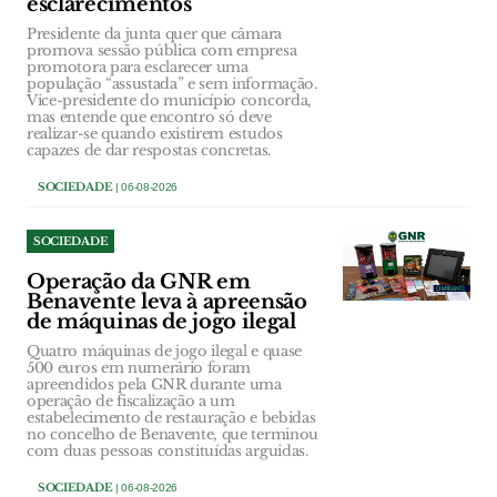
esclarecimentos
Presidente da junta quer que câmara
promova sessão pública com empresa
promotora para esclarecer uma
população “assustada” e sem informação.
Vice-presidente do município concorda,
mas entende que encontro só deve
realizar-se quando existirem estudos
capazes de dar respostas concretas.
SOCIEDADE
| 06-08-2026
SOCIEDADE
Operação da GNR em
Benavente leva à apreensão
de máquinas de jogo ilegal
Quatro máquinas de jogo ilegal e quase
500 euros em numerário foram
apreendidos pela GNR durante uma
operação de fiscalização a um
estabelecimento de restauração e bebidas
no concelho de Benavente, que terminou
com duas pessoas constituídas arguidas.
SOCIEDADE
| 06-08-2026