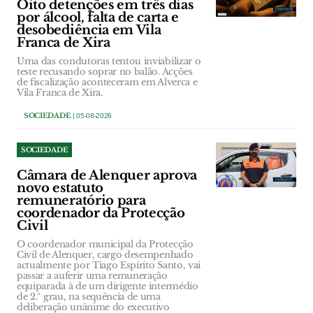
Oito detenções em três dias
por álcool, falta de carta e
desobediência em Vila
Franca de Xira
Uma das condutoras tentou inviabilizar o
teste recusando soprar no balão. Acções
de fiscalização aconteceram em Alverca e
Vila Franca de Xira.
SOCIEDADE
| 05-08-2026
SOCIEDADE
Câmara de Alenquer aprova
novo estatuto
remuneratório para
coordenador da Protecção
Civil
O coordenador municipal da Protecção
Civil de Alenquer, cargo desempenhado
actualmente por Tiago Espírito Santo, vai
passar a auferir uma remuneração
equiparada à de um dirigente intermédio
de 2.º grau, na sequência de uma
deliberação unânime do executivo