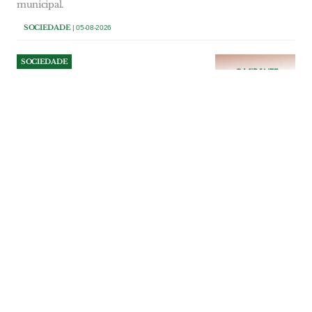
municipal.
SOCIEDADE
| 05-08-2026
SOCIEDADE
Junta de Carnota pede
reunião urgente após
aumento de assaltos a
residências
A Junta de Freguesia de Carnota pediu
uma reunião urgente com as autoridades
e o Município de Alenquer para analisar o
aumento de assaltos a residências e
encontrar medidas que reforcem a
segurança da população.
SOCIEDADE
| 05-08-2026
SOCIEDADE
Câmara de VFX pede
reposição urgente da
vigilância policial na