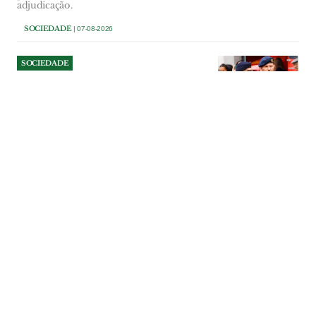
adjudicação.
SOCIEDADE
| 07-08-2026
SOCIEDADE
Comandante dos Bombeiros
de Salvaterra deixa cargo a
três anos de terminar
comissão
Paulo Dionísio comandava a corporação
desde 2014, tendo interrompido a sua
terceira comissão de serviço. “Objectivos
diferentes” estiveram na base da decisão
do comandante que diz sair de “cabeça
erguida”. Segundo comandante assume
funções até nova nomeação.
SOCIEDADE
| 07-08-2026
SOCIEDADE
Militares prepararam
reparação dos muros junto