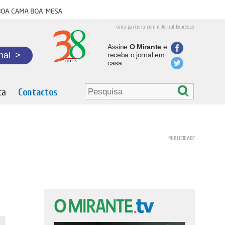
oa cama boa mesa
uma parceria com o Jornal Expresso
Assine
O Mirante
e
nal
>
receba o jornal em
casa
ta
Contactos