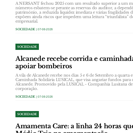
A NERSANT fechou 2025 com um resultado superior a um mil
números esbatem-se perante as reservas do auditor, a depend
património, a reduzida liquidez imediata e várias fragilidades 
expõem ainda riscos que impedem uma leitura “triunfalista” do
empresarial.
SOCIEDADE
| 07-08-2026
SOCIEDADE
Alcanede recebe corrida e caminhada
apoiar bombeiros
A vila de Alcanede recebe nos dias 5 e 6 de Setembro a quarta 
Caminhada Solidária LUSICAL, que visa angariar fundos para 
Alcanede. Promovido pela LUSICAL - Companhia Lusitana de 
corporação.
SOCIEDADE
| 07-08-2026
SOCIEDADE
Amamenta Care: a linha 24 horas qu