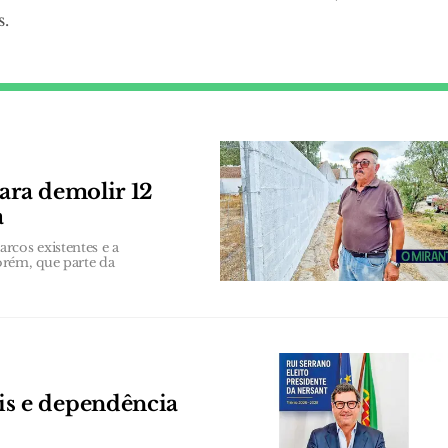
s.
ara demolir 12
a
rcos existentes e a
orém, que parte da
s e dependência