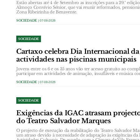
Estão abertas até 4 de Setembro as inscrições para a 29.ª ediç
Almoço Convívio Sénior, que vai reunir reformados, pensionis
Zona Ribeirinha de Benavente.
SOCIEDADE
| 07-08-2026
SOCIEDADE
Cartaxo celebra Dia Internacional d
actividades nas piscinas municipais
Jovens entre os 6 e os 35 anos vão ter acesso gratuito ao com
participar em actividades de animação, insufláveis e música c
SOCIEDADE
| 07-08-2026
SOCIEDADE
Exigências da IGAC atrasam projecto
do Teatro Salvador Marques
O projecto de execução da reabilitação do Teatro Salvador Ma
um atraso devido à necessidade de adaptação às exigências da
Actividades Culturais. De acordo com a Câmara de Vila Franca d