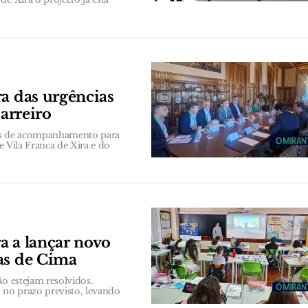
ra das urgências
Barreiro
es de acompanhamento para
e Vila Franca de Xira e do
a a lançar novo
as de Cima
ão estejam resolvidos.
 no prazo previsto, levando