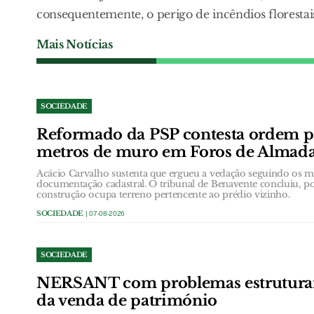
consequentemente, o perigo de incêndios florestai
Mais Notícias
SOCIEDADE
Reformado da PSP contesta ordem p
metros de muro em Foros de Almad
Acácio Carvalho sustenta que ergueu a vedação seguindo os ma
documentação cadastral. O tribunal de Benavente concluiu, p
construção ocupa terreno pertencente ao prédio vizinho.
SOCIEDADE
| 07-08-2026
SOCIEDADE
NERSANT com problemas estruturai
da venda de património