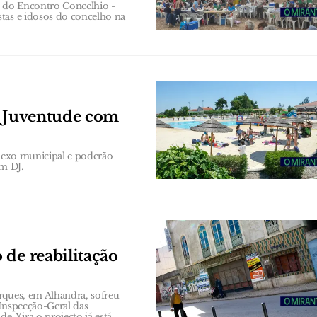
ão do Encontro Concelhio -
tas e idosos do concelho na
a Juventude com
plexo municipal e poderão
om DJ.
 de reabilitação
rques, em Alhandra, sofreu
 Inspecção-Geral das
e Xira o projecto já está