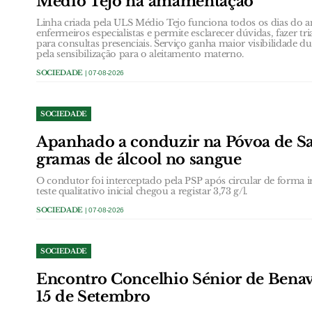
Médio Tejo na amamentação
Linha criada pela ULS Médio Tejo funciona todos os dias do a
enfermeiros especialistas e permite esclarecer dúvidas, fazer 
para consultas presenciais. Serviço ganha maior visibilidade 
pela sensibilização para o aleitamento materno.
SOCIEDADE
| 07-08-2026
SOCIEDADE
Apanhado a conduzir na Póvoa de San
gramas de álcool no sangue
O condutor foi interceptado pela PSP após circular de forma ir
teste qualitativo inicial chegou a registar 3,73 g/l.
SOCIEDADE
| 07-08-2026
SOCIEDADE
Encontro Concelhio Sénior de Benave
15 de Setembro