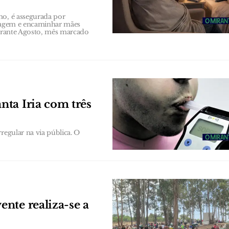
no, é assegurada por
triagem e encaminhar mães
durante Agosto, mês marcado
ta Iria com três
regular na via pública. O
nte realiza-se a