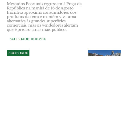
Mercados Ecorurais regressam à Praça da
República na manhã de 16 de Agosto.
Iniciativa aproxima consumidores dos
produtos da terra e mantém viva uma
alternativa às grandes superfícies
comerciais, mas os vendedores alertam
que é preciso atrair mais público.
SOCIEDADE
| 06-08-2026
SOCIEDADE
Demolição da antiga sede da
Académica de Santarém leva
câmara a mudar planos para
o local
Razões de segurança obrigaram à
demolição do edifício da Misericórdia de
Santarém arrendado durante várias
décadas à Académica de Santarém. O
prédio foi abaixo e o município vai
comprar o terreno para ali criar uma
nova zona de lazer e estacionamento. Foi
abandonada a ideia de ali se criar uma
residência de estudantes.