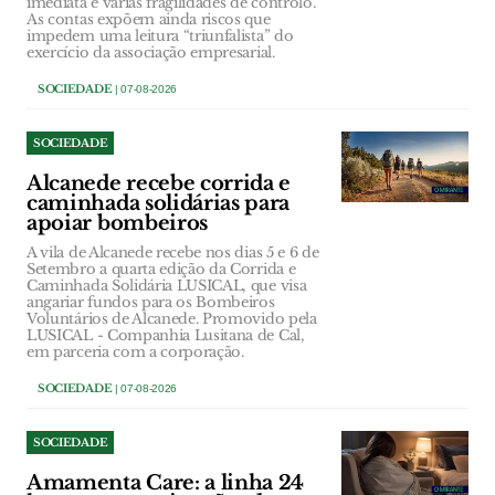
imediata e várias fragilidades de controlo.
As contas expõem ainda riscos que
impedem uma leitura “triunfalista” do
exercício da associação empresarial.
SOCIEDADE
| 07-08-2026
SOCIEDADE
Alcanede recebe corrida e
caminhada solidárias para
apoiar bombeiros
A vila de Alcanede recebe nos dias 5 e 6 de
Setembro a quarta edição da Corrida e
Caminhada Solidária LUSICAL, que visa
angariar fundos para os Bombeiros
Voluntários de Alcanede. Promovido pela
LUSICAL - Companhia Lusitana de Cal,
em parceria com a corporação.
SOCIEDADE
| 07-08-2026
SOCIEDADE
Amamenta Care: a linha 24