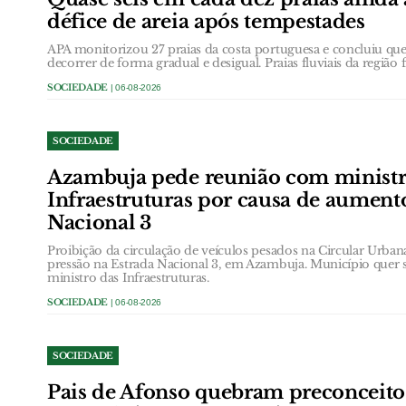
défice de areia após tempestades
APA monitorizou 27 praias da costa portuguesa e concluiu que 
decorrer de forma gradual e desigual. Praias fluviais da região 
SOCIEDADE
| 06-08-2026
SOCIEDADE
Azambuja pede reunião com ministr
Infraestruturas por causa de aument
Nacional 3
Proibição da circulação de veículos pesados na Circular Urb
pressão na Estrada Nacional 3, em Azambuja. Município quer 
ministro das Infraestruturas.
SOCIEDADE
| 06-08-2026
SOCIEDADE
Pais de Afonso quebram preconceit