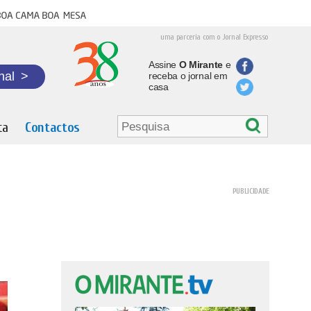
oa cama boa mesa
uma parceria com o Jornal Expresso
Assine
O Mirante
e
nal
>
receba o jornal em
casa
ta
Contactos