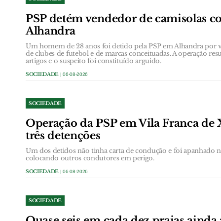
PSP detém vendedor de camisolas co
Alhandra
Um homem de 28 anos foi detido pela PSP em Alhandra por ven
de clubes de futebol e de marcas conceituadas. A operação res
artigos e o suspeito foi constituído arguido.
SOCIEDADE
| 06-08-2026
SOCIEDADE
Operação da PSP em Vila Franca de 
três detenções
Um dos detidos não tinha carta de condução e foi apanhado
colocando outros condutores em perigo.
SOCIEDADE
| 06-08-2026
SOCIEDADE
Quase seis em cada dez praias ainda