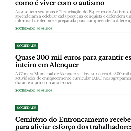
como é viver com o autismo
Afonso tem sete anos e Perturbação do Espectro do Autismo.
aprenderam a celebrar cada pequena conquista e defendem u
informada, tolerante e preparada para compreender a diferenç
SOCIEDADE
| 06-08-2026
SOCIEDADE
Quase 300 mil euros para garantir e
inteiro em Alenquer
A Câmara Municipal de Alenquer vai investir cerca de 300 mil e
actividades de enriquecimento curricular (AEC) nos agrupame
durante o próximo ano lectivo.
SOCIEDADE
| 06-08-2026
SOCIEDADE
Cemitério do Entroncamento receb
para aliviar esforço dos trabalhadore