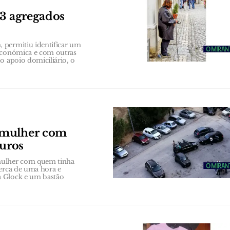
63 agregados
 permitiu identificar um
 económica e com outras
o apoio domiciliário, o
 mulher com
euros
 mulher com quem tinha
cerca de uma hora e
a Glock e um bastão