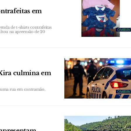
ntrafeitas em
da de t-shirts contrafeitas
ultou na apreensão de 20
Xira culmina em
 numa rua em contramão,
 apresentam