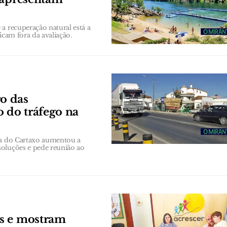
a recuperação natural está a
ficam fora da avaliação.
o das
o do tráfego na
ana do Cartaxo aumentou a
soluções e pede reunião ao
os e mostram