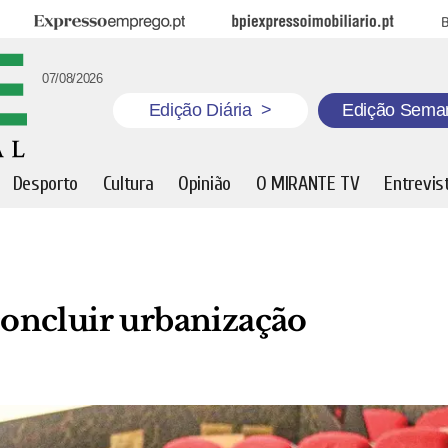
Expresso Emprego
BPI Expresso Imobiliário
B
07/08/2026
Edição Diária
>
Edição Sema
Desporto
Cultura
Opinião
O MIRANTE TV
Entrevis
oncluir urbanização