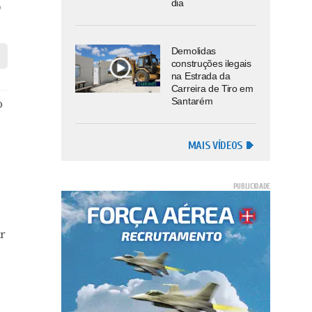
dia
o
Demolidas
construções ilegais
na Estrada da
Carreira de Tiro em
Santarém
o
MAIS VÍDEOS
r