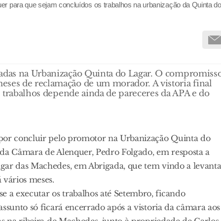
er para que sejam concluídos os trabalhos na urbanização da Quinta d
abadas na Urbanização Quinta do Lagar. O compromiss
eses de reclamação de um morador. A vistoria final
os trabalhos depende ainda de pareceres da APA e do
 por concluir pelo promotor na Urbanização Quinta do
 da Câmara de Alenquer, Pedro Folgado, em resposta a
agar das Machedes, em Abrigada, que tem vindo a levanta
 vários meses.
 a executar os trabalhos até Setembro, ficando
assunto só ficará encerrado após a vistoria da câmara aos
as na ribeira de Machedes, junto à propriedade de Carlos