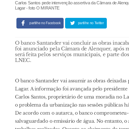
Carlos Santos pede intervenção assertiva da Câmara de Alenqu
Lagar - foto O MIRANTE
partilhe no Facebook
partilhe no Twitter
O banco Santander vai concluir as obras inac
foi anunciado pela Câmara de Alenquer, após m
será feita pelos serviços municipais, e parte d
LNEC.
O banco Santander vai assumir as obras deixadas
Lagar. A informação foi avançada pelo presidente
Carlos Santos, proprietário de uma moradia no L
o problema da urbanização nas sessões públicas há
De acordo com o autarca, o banco comprometeu-se
salvaguardado o emissário de água. No entanto, o 
trabalhos realizados. Quanto ao aluimento de terr