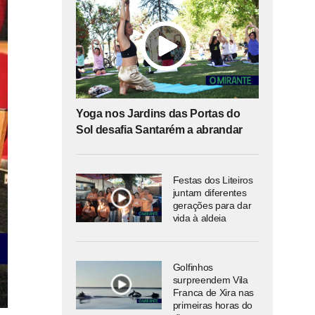
Yoga nos Jardins das Portas do
Sol desafia Santarém a abrandar
Festas dos Liteiros
juntam diferentes
gerações para dar
vida à aldeia
Golfinhos
surpreendem Vila
Franca de Xira nas
primeiras horas do