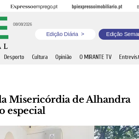
Expresso Emprego
BPI Expresso Imobiliário
B
08/08/2026
Edição Diária
>
Edição Sema
Desporto
Cultura
Opinião
O MIRANTE TV
Entrevis
a Misericórdia de Alhandra
 especial