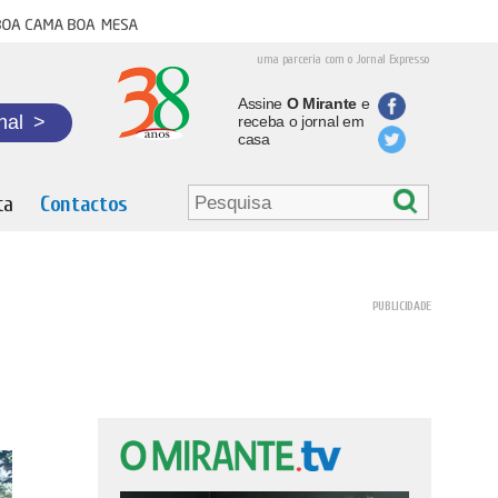
oa cama boa mesa
uma parceria com o Jornal Expresso
Assine
O Mirante
e
nal
>
receba o jornal em
casa
ta
Contactos