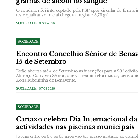
gramas de álcool no sangue
O condutor foi interceptado pela PSP após circular de forma ir
teste qualitativo inicial chegou a registar 3,73 g/l.
SOCIEDADE
| 07-08-2026
SOCIEDADE
Encontro Concelhio Sénior de Benave
15 de Setembro
Estão abertas até 4 de Setembro as inscrições para a 29.ª ediç
Almoço Convívio Sénior, que vai reunir reformados, pensionis
Zona Ribeirinha de Benavente.
SOCIEDADE
| 07-08-2026
SOCIEDADE
Cartaxo celebra Dia Internacional d
actividades nas piscinas municipais
Jovens entre os 6 e os 35 anos vão ter acesso gratuito ao com