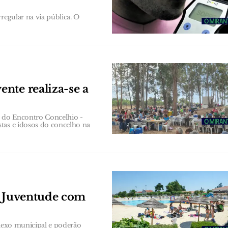
regular na via pública. O
nte realiza-se a
ão do Encontro Concelhio -
tas e idosos do concelho na
a Juventude com
plexo municipal e poderão