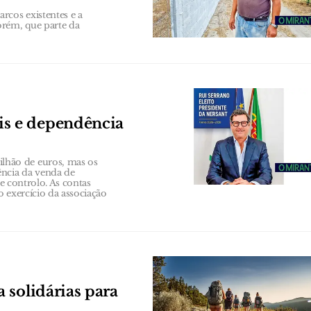
rcos existentes e a
orém, que parte da
s e dependência
hão de euros, mas os
ência da venda de
de controlo. As contas
 exercício da associação
 solidárias para