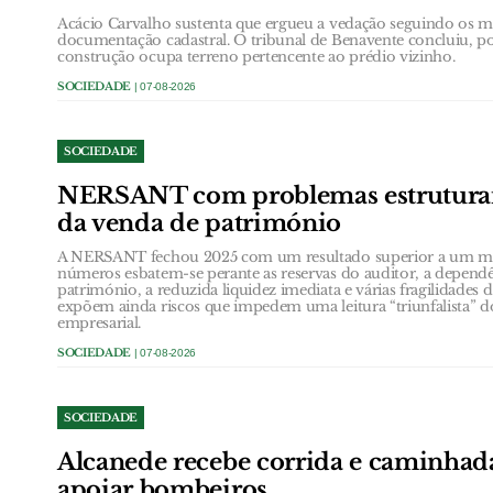
Acácio Carvalho sustenta que ergueu a vedação seguindo os ma
documentação cadastral. O tribunal de Benavente concluiu, p
construção ocupa terreno pertencente ao prédio vizinho.
SOCIEDADE
| 07-08-2026
SOCIEDADE
NERSANT com problemas estruturai
da venda de património
A NERSANT fechou 2025 com um resultado superior a um mil
números esbatem-se perante as reservas do auditor, a depend
património, a reduzida liquidez imediata e várias fragilidades 
expõem ainda riscos que impedem uma leitura “triunfalista” do
empresarial.
SOCIEDADE
| 07-08-2026
SOCIEDADE
Alcanede recebe corrida e caminhada
apoiar bombeiros