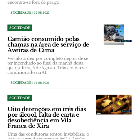
encontra-se fora de perigo.
SOCIEDADE
| 05-08-2026
SOCIEDADE
Camião consumido pelas
chamas na área de serviço de
Aveiras de Cima
Veículo ardeu por completo depois de se
ter incendiado ao final da manhã desta
quarta-feira, 5 de Agosto. Trânsito esteve
condicionado na A1.
SOCIEDADE
| 05-08-2026
SOCIEDADE
Oito detenções em três dias
por álcool, falta de carta e
desobediência em Vila
Franca de Xira
Uma das condutoras tentou inviabilizar o
teste recusando soprar no balão. Acções