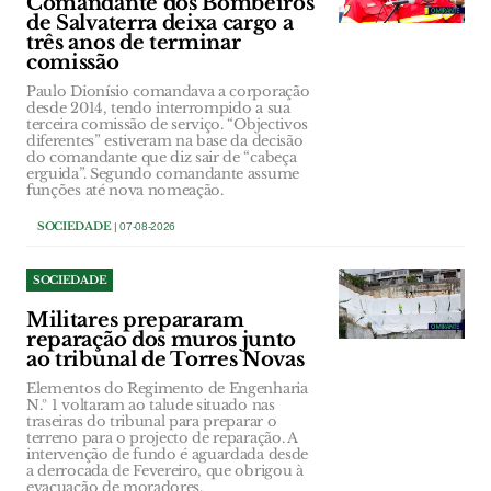
Comandante dos Bombeiros
de Salvaterra deixa cargo a
três anos de terminar
comissão
Paulo Dionísio comandava a corporação
desde 2014, tendo interrompido a sua
terceira comissão de serviço. “Objectivos
diferentes” estiveram na base da decisão
do comandante que diz sair de “cabeça
erguida”. Segundo comandante assume
funções até nova nomeação.
SOCIEDADE
| 07-08-2026
SOCIEDADE
Militares prepararam
reparação dos muros junto
ao tribunal de Torres Novas
Elementos do Regimento de Engenharia
N.º 1 voltaram ao talude situado nas
traseiras do tribunal para preparar o
terreno para o projecto de reparação. A
intervenção de fundo é aguardada desde
a derrocada de Fevereiro, que obrigou à
evacuação de moradores.