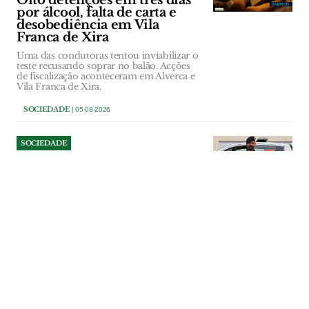
Oito detenções em três dias
por álcool, falta de carta e
desobediência em Vila
Franca de Xira
Uma das condutoras tentou inviabilizar o
teste recusando soprar no balão. Acções
de fiscalização aconteceram em Alverca e
Vila Franca de Xira.
SOCIEDADE
| 05-08-2026
SOCIEDADE
Câmara de Alenquer aprova
novo estatuto
remuneratório para
coordenador da Protecção
Civil
O coordenador municipal da Protecção
Civil de Alenquer, cargo desempenhado
actualmente por Tiago Espírito Santo, vai
passar a auferir uma remuneração
equiparada à de um dirigente intermédio
de 2.º grau, na sequência de uma
deliberação unânime do executivo
municipal.