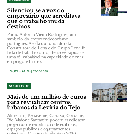
Silenciou‑se a voz do
empresário que acreditava
que o trabalho muda
destinos
Partiu António Vieira Rodrigues, um
símbolo do empreendedorismo
português. A vida do fundador da
Construtora do Lena e do Grupo Lena foi
feita de trabalho duro, decisões rápidas e
uma fé inabalável na capacidade de criar
emprego e futuro.
SOCIEDADE
| 07-08-2026
SOCIEDADE
Mais de um milhão de euros
para revitalizar centros
urbanos da Lezíria do Tejo
Almeirim, Benavente, Cartaxo, Coruche,
Rio Maior e Santarém podem candidatar
projectos de reabilitação de edifícios,
espaços públicos e equipamentos
colectivos. O aviso do Alentejo 2030