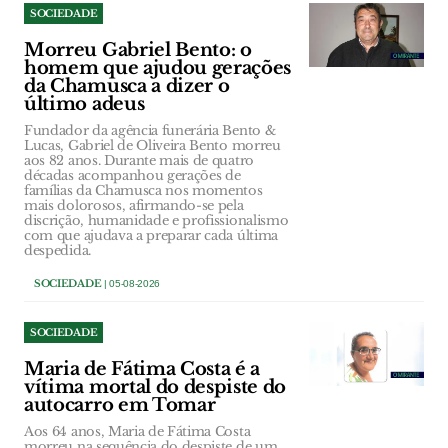
SOCIEDADE
Morreu Gabriel Bento: o
homem que ajudou gerações
da Chamusca a dizer o
último adeus
Fundador da agência funerária Bento &
Lucas, Gabriel de Oliveira Bento morreu
aos 82 anos. Durante mais de quatro
décadas acompanhou gerações de
famílias da Chamusca nos momentos
mais dolorosos, afirmando-se pela
discrição, humanidade e profissionalismo
com que ajudava a preparar cada última
despedida.
SOCIEDADE
| 05-08-2026
SOCIEDADE
Maria de Fátima Costa é a
vítima mortal do despiste do
autocarro em Tomar
Aos 64 anos, Maria de Fátima Costa
morreu na sequência do despiste de um