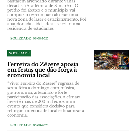
Santarém arrendado durante várias
décadas à Académica de Santarém. O
prédio foi abaixo e o município vai
comprar o terreno para ali criar uma
nova zona de lazer e estacionamento. Foi
abandonada a ideia de ali se criar uma
residência de estudantes.
SOCIEDADE
| 06-08-2026
SOCIEDADE
Ferreira do Zêzere aposta
em festas que dão força à
economia local
“Viver Ferreira do Zêzere” regressa de
sexta-feira a domingo com música,
gastronomia, artesanato e forte
participação das associações. A câmara
investe mais de 200 mil euros num
evento que considera decisivo para
reforçar a identidade local e dinamizar a
economia.
SOCIEDADE
| 05-08-2026