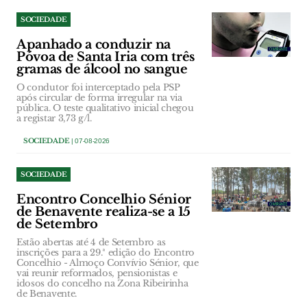
SOCIEDADE
Apanhado a conduzir na
Póvoa de Santa Iria com três
gramas de álcool no sangue
O condutor foi interceptado pela PSP
após circular de forma irregular na via
pública. O teste qualitativo inicial chegou
a registar 3,73 g/l.
SOCIEDADE
| 07-08-2026
SOCIEDADE
Encontro Concelhio Sénior
de Benavente realiza-se a 15
de Setembro
Estão abertas até 4 de Setembro as
inscrições para a 29.ª edição do Encontro
Concelhio - Almoço Convívio Sénior, que
vai reunir reformados, pensionistas e
idosos do concelho na Zona Ribeirinha
de Benavente.