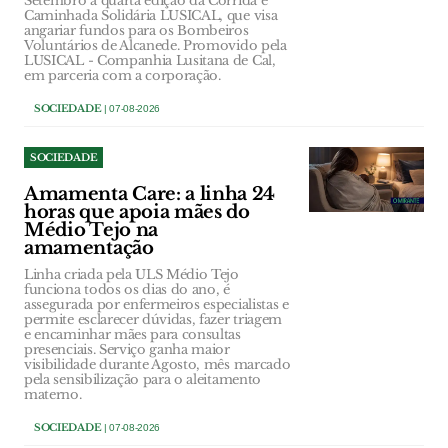
Setembro a quarta edição da Corrida e
Caminhada Solidária LUSICAL, que visa
angariar fundos para os Bombeiros
Voluntários de Alcanede. Promovido pela
LUSICAL - Companhia Lusitana de Cal,
em parceria com a corporação.
SOCIEDADE
| 07-08-2026
SOCIEDADE
Amamenta Care: a linha 24
horas que apoia mães do
Médio Tejo na
amamentação
Linha criada pela ULS Médio Tejo
funciona todos os dias do ano, é
assegurada por enfermeiros especialistas e
permite esclarecer dúvidas, fazer triagem
e encaminhar mães para consultas
presenciais. Serviço ganha maior
visibilidade durante Agosto, mês marcado
pela sensibilização para o aleitamento
materno.
SOCIEDADE
| 07-08-2026