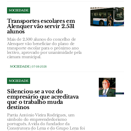
SOCIEDADE
Transportes escolares em
Alenquer vão servir 2.531
alunos
Mais de 2.500 alunos do concelho de
Alenquer vão beneficiar do plano de
transporte escolar para o próximo ano
lectivo, aprovado por unanimidade pela
câmara municipal.
SOCIEDADE
| 07-08-2026
SOCIEDADE
Silenciou‑se a voz do
empresário que acreditava
que o trabalho muda
destinos
Partiu António Vieira Rodrigues, um
símbolo do empreendedorismo
português. A vida do fundador da
Construtora do Lena e do Grupo Lena foi