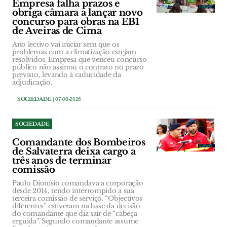
Empresa falha prazos e
obriga câmara a lançar novo
concurso para obras na EB1
de Aveiras de Cima
Ano lectivo vai iniciar sem que os
problemas com a climatização estejam
resolvidos. Empresa que venceu concurso
público não assinou o contrato no prazo
previsto, levando à caducidade da
adjudicação.
SOCIEDADE
| 07-08-2026
SOCIEDADE
Comandante dos Bombeiros
de Salvaterra deixa cargo a
três anos de terminar
comissão
Paulo Dionísio comandava a corporação
desde 2014, tendo interrompido a sua
terceira comissão de serviço. “Objectivos
diferentes” estiveram na base da decisão
do comandante que diz sair de “cabeça
erguida”. Segundo comandante assume