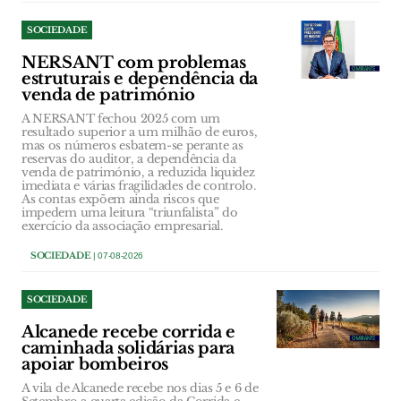
SOCIEDADE
NERSANT com problemas
estruturais e dependência da
venda de património
A NERSANT fechou 2025 com um
resultado superior a um milhão de euros,
mas os números esbatem-se perante as
reservas do auditor, a dependência da
venda de património, a reduzida liquidez
imediata e várias fragilidades de controlo.
As contas expõem ainda riscos que
impedem uma leitura “triunfalista” do
exercício da associação empresarial.
SOCIEDADE
| 07-08-2026
SOCIEDADE
Alcanede recebe corrida e
caminhada solidárias para
apoiar bombeiros
A vila de Alcanede recebe nos dias 5 e 6 de