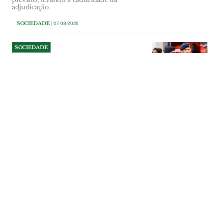
adjudicação.
SOCIEDADE
| 07-08-2026
SOCIEDADE
Comandante dos Bombeiros
de Salvaterra deixa cargo a
três anos de terminar
comissão
Paulo Dionísio comandava a corporação
desde 2014, tendo interrompido a sua
terceira comissão de serviço. “Objectivos
diferentes” estiveram na base da decisão
do comandante que diz sair de “cabeça
erguida”. Segundo comandante assume
funções até nova nomeação.
SOCIEDADE
| 07-08-2026
SOCIEDADE
Militares prepararam
reparação dos muros junto