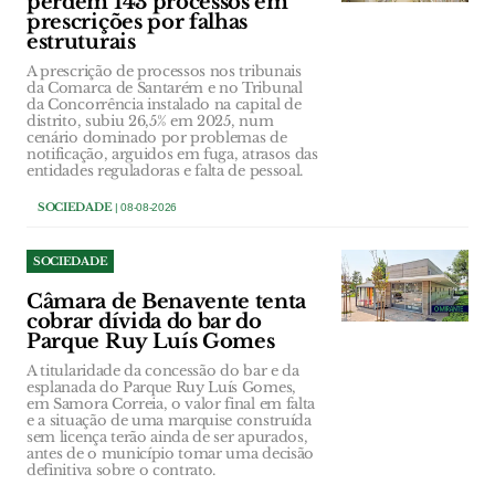
perdem 143 processos em
prescrições por falhas
estruturais
A prescrição de processos nos tribunais
da Comarca de Santarém e no Tribunal
da Concorrência instalado na capital de
distrito, subiu 26,5% em 2025, num
cenário dominado por problemas de
notificação, arguidos em fuga, atrasos das
entidades reguladoras e falta de pessoal.
SOCIEDADE
| 08-08-2026
SOCIEDADE
Câmara de Benavente tenta
cobrar dívida do bar do
Parque Ruy Luís Gomes
A titularidade da concessão do bar e da
esplanada do Parque Ruy Luís Gomes,
em Samora Correia, o valor final em falta
e a situação de uma marquise construída
sem licença terão ainda de ser apurados,
antes de o município tomar uma decisão
definitiva sobre o contrato.