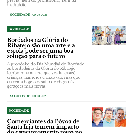
prévio, nem do profissional, nem da
instituição.
SOCIEDADE
| 09-08-2026
SOCIEDADE
Bordados na Glória do
Ribatejo são uma arte e a
escola pode ser uma boa
solução para o futuro
A propósito do Dia Mundial do Bordado,
as bordadeiras da Glória do Ribatejo
lembram uma arte que vestiu ‘casas’,
crianças, namoros e enxovais, mas que
enfrenta hoje o desafio de chegar às
gerações mais novas.
SOCIEDADE
| 08-08-2026
SOCIEDADE
Comerciantes da Póvoa de
Santa Iria temem impacto
do estacionamento pago no