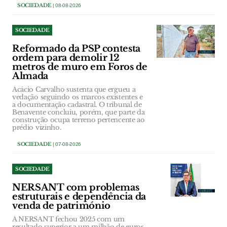
SOCIEDADE
| 08-08-2026
SOCIEDADE
Reformado da PSP contesta
ordem para demolir 12
metros de muro em Foros de
Almada
Acácio Carvalho sustenta que ergueu a
vedação seguindo os marcos existentes e
a documentação cadastral. O tribunal de
Benavente concluiu, porém, que parte da
construção ocupa terreno pertencente ao
prédio vizinho.
SOCIEDADE
| 07-08-2026
SOCIEDADE
NERSANT com problemas
estruturais e dependência da
venda de património
A NERSANT fechou 2025 com um
resultado superior a um milhão de euros,