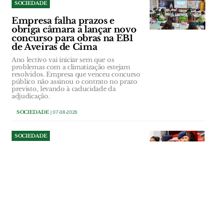
SOCIEDADE
Empresa falha prazos e
obriga câmara a lançar novo
concurso para obras na EB1
de Aveiras de Cima
Ano lectivo vai iniciar sem que os
problemas com a climatização estejam
resolvidos. Empresa que venceu concurso
público não assinou o contrato no prazo
previsto, levando à caducidade da
adjudicação.
SOCIEDADE
| 07-08-2026
SOCIEDADE
Comandante dos Bombeiros
de Salvaterra deixa cargo a
três anos de terminar
comissão
Paulo Dionísio comandava a corporação
desde 2014, tendo interrompido a sua
terceira comissão de serviço. “Objectivos
diferentes” estiveram na base da decisão