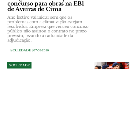
concurso para obras na EB1
de Aveiras de Cima
Ano lectivo vai iniciar sem que os
problemas com a climatização estejam
resolvidos. Empresa que venceu concurso
público não assinou o contrato no prazo
previsto, levando à caducidade da
adjudicação.
SOCIEDADE
| 07-08-2026
SOCIEDADE
Comandante dos Bombeiros
de Salvaterra deixa cargo a
três anos de terminar
comissão
Paulo Dionísio comandava a corporação
desde 2014, tendo interrompido a sua
terceira comissão de serviço. “Objectivos
diferentes” estiveram na base da decisão
do comandante que diz sair de “cabeça
erguida”. Segundo comandante assume
funções até nova nomeação.