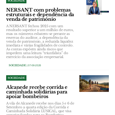
SOCIEDADE
NERSANT com problemas
estruturais e dependência da
venda de património
A NERSANT fechou 2025 com um
resultado superior a um milhão de euros,
mas os números esbatem-se perante as
reservas do auditor, a dependência da
venda de património, a reduzida liquidez
imediata e várias fragilidades de controlo.
As contas expõem ainda riscos que
impedem uma leitura “triunfalista” do
exercício da associação empresarial.
SOCIEDADE
| 07-08-2026
SOCIEDADE
Alcanede recebe corrida e
caminhada solidárias para
apoiar bombeiros
A vila de Alcanede recebe nos dias 5 e 6 de
Setembro a quarta edição da Corrida e
Caminhada Solidária LUSICAL, que visa
angariar fundos para os Bombeiros