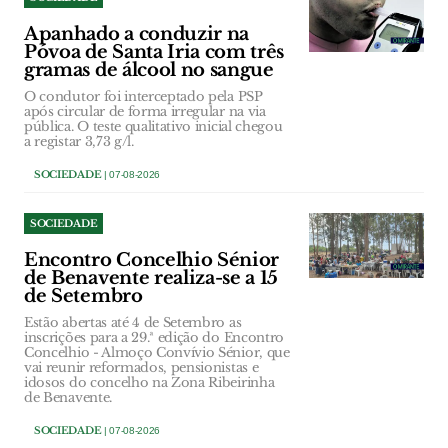
Apanhado a conduzir na
Póvoa de Santa Iria com três
gramas de álcool no sangue
O condutor foi interceptado pela PSP
após circular de forma irregular na via
pública. O teste qualitativo inicial chegou
a registar 3,73 g/l.
SOCIEDADE
| 07-08-2026
SOCIEDADE
Encontro Concelhio Sénior
de Benavente realiza-se a 15
de Setembro
Estão abertas até 4 de Setembro as
inscrições para a 29.ª edição do Encontro
Concelhio - Almoço Convívio Sénior, que
vai reunir reformados, pensionistas e
idosos do concelho na Zona Ribeirinha
de Benavente.
SOCIEDADE
| 07-08-2026