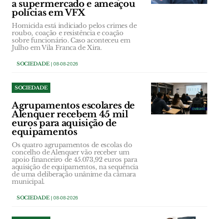
a supermercado e ameaçou
polícias em VFX
Homicida está indiciado pelos crimes de
roubo, coação e resistência e coação
sobre funcionário. Caso aconteceu em
Julho em Vila Franca de Xira.
SOCIEDADE
| 08-08-2026
SOCIEDADE
Agrupamentos escolares de
Alenquer recebem 45 mil
euros para aquisição de
equipamentos
Os quatro agrupamentos de escolas do
concelho de Alenquer vão receber um
apoio financeiro de 45.073,92 euros para
aquisição de equipamentos, na sequência
de uma deliberação unânime da câmara
municipal.
SOCIEDADE
| 08-08-2026