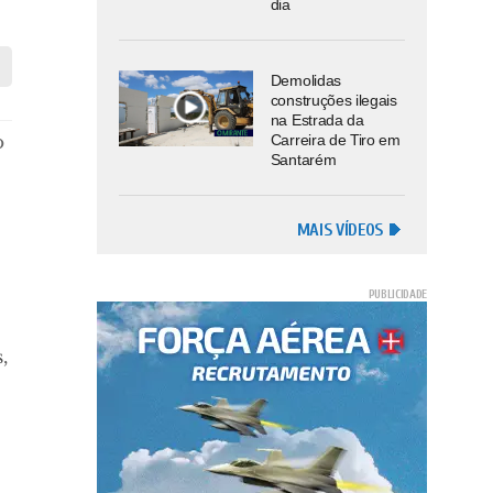
dia
Demolidas
construções ilegais
na Estrada da
o
Carreira de Tiro em
Santarém
e
MAIS VÍDEOS
,