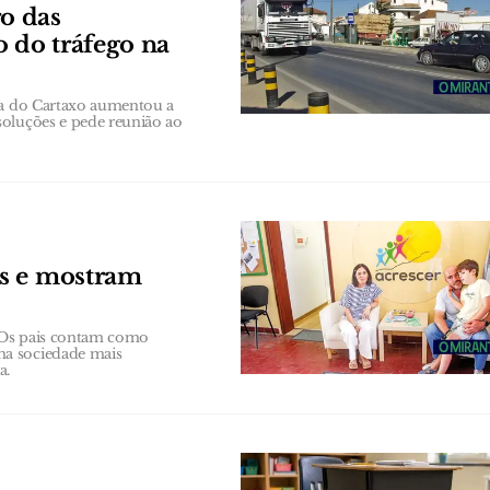
o das
o do tráfego na
ana do Cartaxo aumentou a
soluções e pede reunião ao
os e mostram
 Os pais contam como
ma sociedade mais
a.