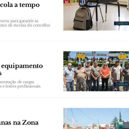
scola a tempo
uros para garantir as
ntos de escolas do concelho
e equipamento
s
mentação de cargas
 e lesões profissionais.
anas na Zona