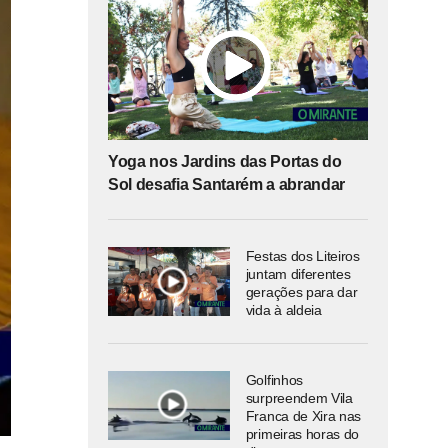
Yoga nos Jardins das Portas do
Sol desafia Santarém a abrandar
Festas dos Liteiros
juntam diferentes
gerações para dar
vida à aldeia
Golfinhos
surpreendem Vila
Franca de Xira nas
primeiras horas do