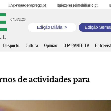
Expresso Emprego
BPI Expresso Imobiliário
B
07/08/2026
Edição Diária
>
Edição Sema
Desporto
Cultura
Opinião
O MIRANTE TV
Entrevis
nos de actividades para