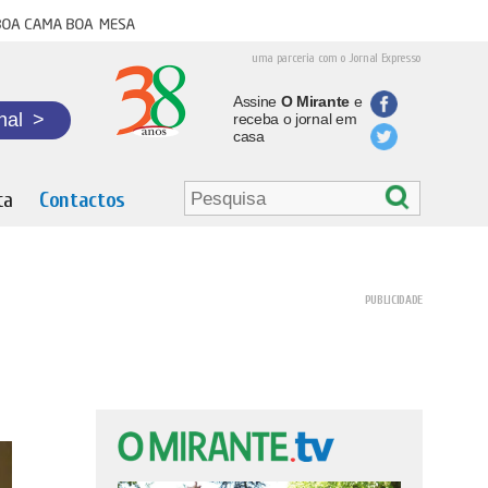
oa cama boa mesa
uma parceria com o Jornal Expresso
Assine
O Mirante
e
nal
>
receba o jornal em
casa
ta
Contactos