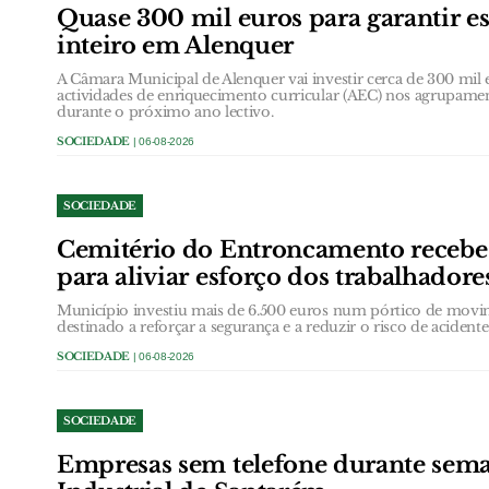
Quase 300 mil euros para garantir e
inteiro em Alenquer
A Câmara Municipal de Alenquer vai investir cerca de 300 mil e
actividades de enriquecimento curricular (AEC) nos agrupame
durante o próximo ano lectivo.
SOCIEDADE
| 06-08-2026
SOCIEDADE
Cemitério do Entroncamento receb
para aliviar esforço dos trabalhadore
Município investiu mais de 6.500 euros num pórtico de movi
destinado a reforçar a segurança e a reduzir o risco de acidentes
SOCIEDADE
| 06-08-2026
SOCIEDADE
Empresas sem telefone durante sem