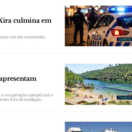
Xira culmina em
 numa rua em contramão,
 apresentam
a recuperação natural está a
ficam fora da avaliação.