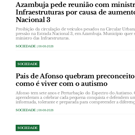
Azambuja pede reunião com ministr
Infraestruturas por causa de aument
Nacional 3
Proibição da circulação de veículos pesados na Circular Urb
pressão na Estrada Nacional 3, em Azambuja. Município quer 
ministro das Infraestruturas.
SOCIEDADE
| 06-08-2026
SOCIEDADE
Pais de Afonso quebram preconceit
como é viver com o autismo
Afonso tem sete anos e Perturbação do Espectro do Autismo.
aprenderam a celebrar cada pequena conquista e defendem u
informada, tolerante e preparada para compreender a diferenç
SOCIEDADE
| 06-08-2026
SOCIEDADE