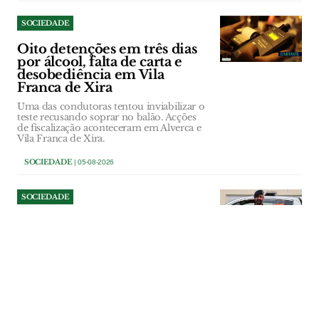
SOCIEDADE
Oito detenções em três dias
por álcool, falta de carta e
desobediência em Vila
Franca de Xira
Uma das condutoras tentou inviabilizar o
teste recusando soprar no balão. Acções
de fiscalização aconteceram em Alverca e
Vila Franca de Xira.
SOCIEDADE
| 05-08-2026
SOCIEDADE
Câmara de Alenquer aprova
novo estatuto
remuneratório para
coordenador da Protecção
Civil
O coordenador municipal da Protecção
Civil de Alenquer, cargo desempenhado
actualmente por Tiago Espírito Santo, vai