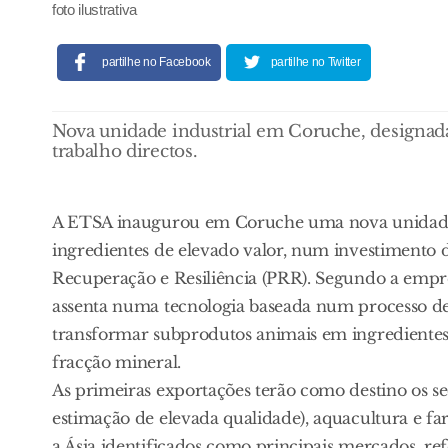
foto ilustrativa
partilhe no Facebook
partilhe no Twitter
Nova unidade industrial em Coruche, designada 
trabalho directos.
A ETSA inaugurou em Coruche uma nova unidade 
ingredientes de elevado valor, num investimento 
Recuperação e Resiliência (PRR). Segundo a empre
assenta numa tecnologia baseada num processo de 
transformar subprodutos animais em ingredientes 
fracção mineral.
As primeiras exportações terão como destino os s
estimação de elevada qualidade), aquacultura e fa
a Ásia identificados como principais mercados, ref