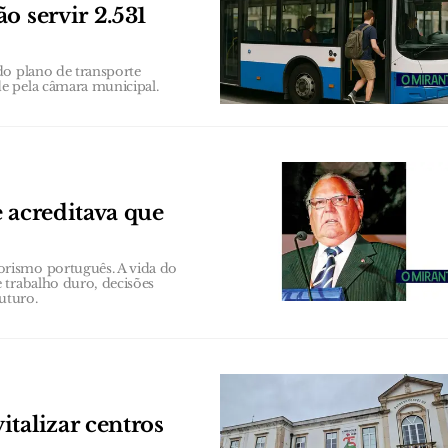
o servir 2.531
do plano de transporte
e pela câmara municipal.
 acreditava que
rismo português. A vida do
 trabalho duro, decisões
uturo.
talizar centros