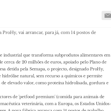
ProHy, vai arrancar, para já, com 14 postos de
industrial que transforma subprodutos alimentares em
de cerca de 20 milhões de euros, apoiado pelo Plano de
sa detida pela Semapa, o projecto, designado ProHy,
hidrólise natural, sem recurso a químicos e permite
de elevado valor, como proteína hidrolisada, gordura e
ectores de 'petfood premium' (comida para animais de
rmacêutica veterinária, com a Europa, os Estados Unidos 
ere. A nova fábrica arranca com 14 postos de trabalho