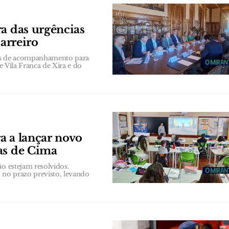
ra das urgências
Barreiro
es de acompanhamento para
e Vila Franca de Xira e do
a a lançar novo
as de Cima
ão estejam resolvidos.
 no prazo previsto, levando