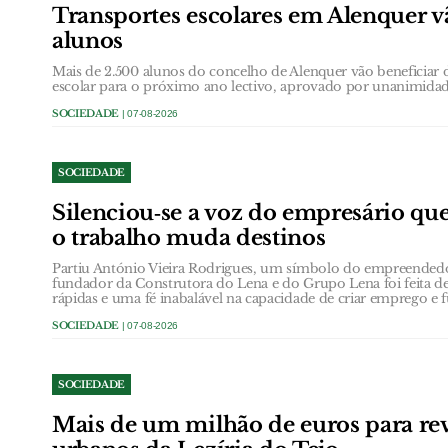
Transportes escolares em Alenquer vã
alunos
Mais de 2.500 alunos do concelho de Alenquer vão beneficiar 
escolar para o próximo ano lectivo, aprovado por unanimidad
SOCIEDADE
| 07-08-2026
SOCIEDADE
Silenciou‑se a voz do empresário que
o trabalho muda destinos
Partiu António Vieira Rodrigues, um símbolo do empreendedo
fundador da Construtora do Lena e do Grupo Lena foi feita de
rápidas e uma fé inabalável na capacidade de criar emprego e f
SOCIEDADE
| 07-08-2026
SOCIEDADE
Mais de um milhão de euros para revi