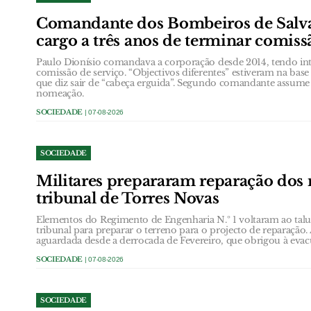
Comandante dos Bombeiros de Salva
cargo a três anos de terminar comiss
Paulo Dionísio comandava a corporação desde 2014, tendo int
comissão de serviço. “Objectivos diferentes” estiveram na ba
que diz sair de “cabeça erguida”. Segundo comandante assume
nomeação.
SOCIEDADE
| 07-08-2026
SOCIEDADE
Militares prepararam reparação dos
tribunal de Torres Novas
Elementos do Regimento de Engenharia N.º 1 voltaram ao talud
tribunal para preparar o terreno para o projecto de reparação.
aguardada desde a derrocada de Fevereiro, que obrigou à eva
SOCIEDADE
| 07-08-2026
SOCIEDADE