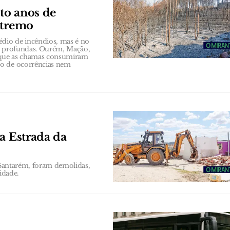
to anos de
xtremo
io de incêndios, mas é no
is profundas. Ourém, Mação,
 que as chamas consumiram
ro de ocorrências nem
a Estrada da
m Santarém, foram demolidas,
idade.