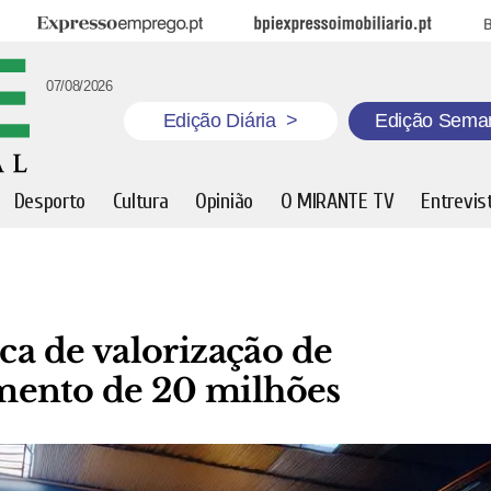
Expresso Emprego
BPI Expresso Imobiliário
B
07/08/2026
Edição Diária
>
Edição Sema
Desporto
Cultura
Opinião
O MIRANTE TV
Entrevis
ca de valorização de
mento de 20 milhões