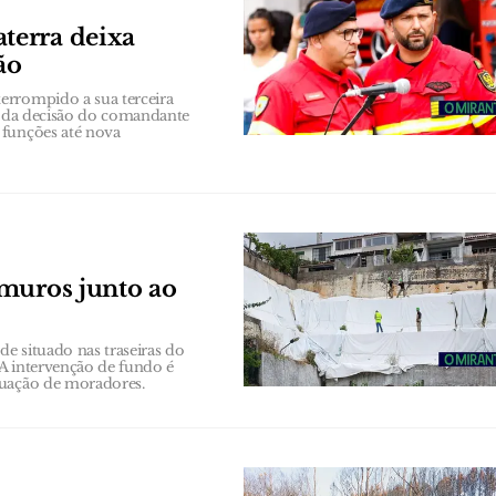
terra deixa
ão
errompido a sua terceira
se da decisão do comandante
 funções até nova
 muros junto ao
e situado nas traseiras do
 A intervenção de fundo é
cuação de moradores.