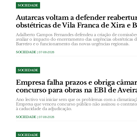
SOCIEDADE
Autarcas voltam a defender reabertu
obstétricas de Vila Franca de Xira e 
Adalberto Campos Fernandes defendeu a criação de comissõ
avaliar o impacto do encerramento das urgências obstétricas d
Barreiro e o funcionamento das novas urgências regionais.
SOCIEDADE
| 07-08-2026
SOCIEDADE
Empresa falha prazos e obriga câmar
concurso para obras na EB1 de Aveir
Ano lectivo vai iniciar sem que os problemas com a climatizaç
Empresa que venceu concurso público não assinou o contrato
à caducidade da adjudicação.
SOCIEDADE
| 07-08-2026
SOCIEDADE