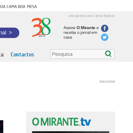
oa cama boa mesa
uma parceria com o Jornal Expresso
Assine
O Mirante
e
nal
>
receba o jornal em
casa
ta
Contactos