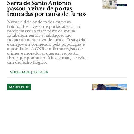
Serra de Santo António
passou a viver de portas
trancadas por causa de furtos
Numa aldeia onde todos estavam
habituados a viver de portas abertas, o
medo passou a fazer parte da rotina.
Estabelecimentos e habitações são
frequentemente alvo de furtos. O suspeito
é um jovem conhecido pela população e
autoridades. A GNR confirma registo de
crimes e moradores querem resposta
firme que ponha fim à insegurança e evite
um desfecho trágico.
SOCIEDADE
| 08-08-2026
SOCIEDADE
Jovem de 17 anos detido por
violência doméstica em
Abrantes tinha arma de fogo
em casa
PSP cumpriu um mandado de detenção
fora de flagrante delito no âmbito de um
processo por violência doméstica. Nas