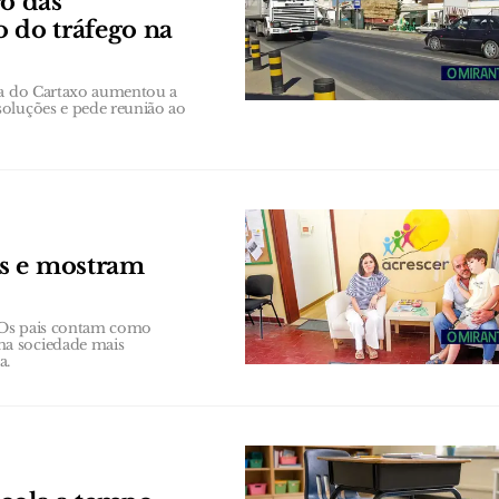
o das
o do tráfego na
ana do Cartaxo aumentou a
soluções e pede reunião ao
os e mostram
 Os pais contam como
ma sociedade mais
a.