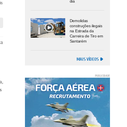
dia
is
Demolidas
construções ilegais
na Estrada da
Carreira de Tiro em
Santarém
ca
MAIS VÍDEOS
a,
s