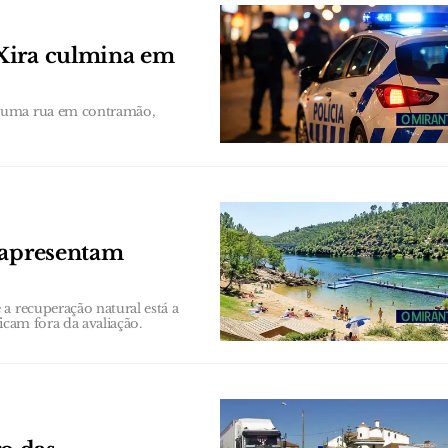
Xira culmina em
 numa rua em contramão,
 apresentam
a recuperação natural está a
ficam fora da avaliação.