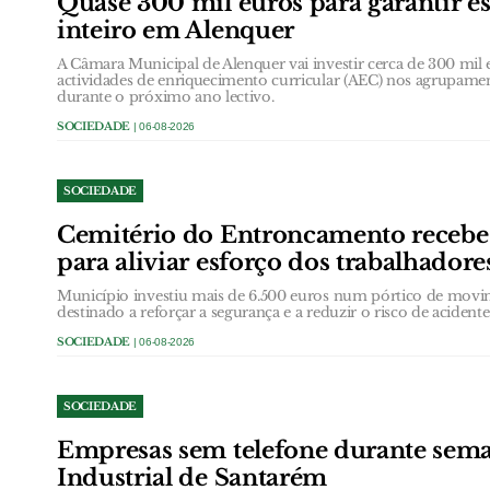
Quase 300 mil euros para garantir e
inteiro em Alenquer
A Câmara Municipal de Alenquer vai investir cerca de 300 mil e
actividades de enriquecimento curricular (AEC) nos agrupame
durante o próximo ano lectivo.
SOCIEDADE
| 06-08-2026
SOCIEDADE
Cemitério do Entroncamento receb
para aliviar esforço dos trabalhadore
Município investiu mais de 6.500 euros num pórtico de movi
destinado a reforçar a segurança e a reduzir o risco de acidentes
SOCIEDADE
| 06-08-2026
SOCIEDADE
Empresas sem telefone durante sem
Industrial de Santarém