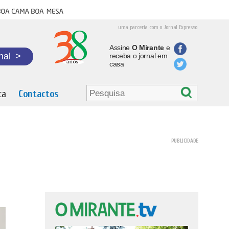
oa cama boa mesa
uma parceria com o Jornal Expresso
Assine
O Mirante
e
nal
>
receba o jornal em
casa
ta
Contactos