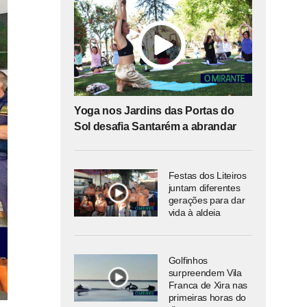
Yoga nos Jardins das Portas do
Sol desafia Santarém a abrandar
Festas dos Liteiros
juntam diferentes
gerações para dar
vida à aldeia
Golfinhos
surpreendem Vila
Franca de Xira nas
primeiras horas do