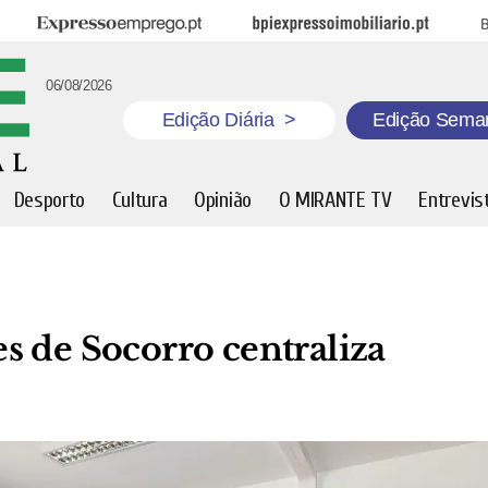
Expresso Emprego
BPI Expresso Imobiliário
B
06/08/2026
Edição Diária
>
Edição Sema
Desporto
Cultura
Opinião
O MIRANTE TV
Entrevis
s de Socorro centraliza