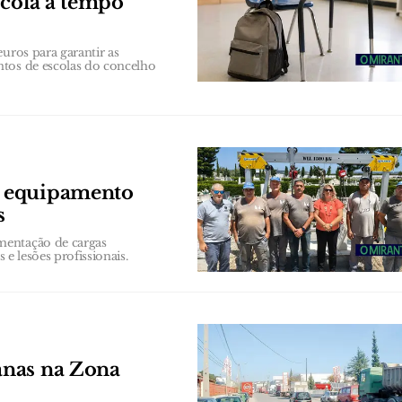
scola a tempo
uros para garantir as
ntos de escolas do concelho
e equipamento
s
mentação de cargas
 e lesões profissionais.
anas na Zona