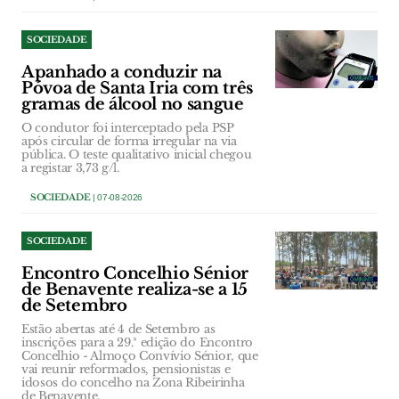
SOCIEDADE
Apanhado a conduzir na
Póvoa de Santa Iria com três
gramas de álcool no sangue
O condutor foi interceptado pela PSP
após circular de forma irregular na via
pública. O teste qualitativo inicial chegou
a registar 3,73 g/l.
SOCIEDADE
| 07-08-2026
SOCIEDADE
Encontro Concelhio Sénior
de Benavente realiza-se a 15
de Setembro
Estão abertas até 4 de Setembro as
inscrições para a 29.ª edição do Encontro
Concelhio - Almoço Convívio Sénior, que
vai reunir reformados, pensionistas e
idosos do concelho na Zona Ribeirinha
de Benavente.