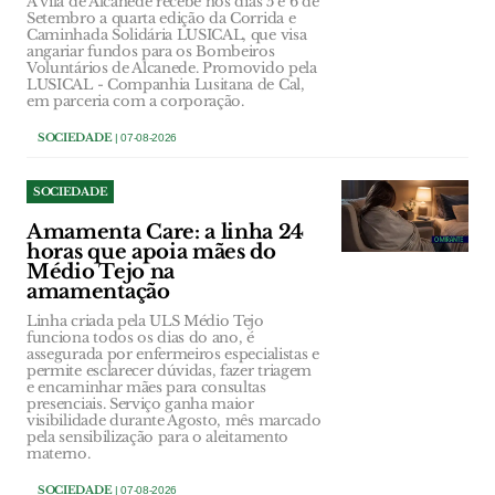
A vila de Alcanede recebe nos dias 5 e 6 de
Setembro a quarta edição da Corrida e
Caminhada Solidária LUSICAL, que visa
angariar fundos para os Bombeiros
Voluntários de Alcanede. Promovido pela
LUSICAL - Companhia Lusitana de Cal,
em parceria com a corporação.
SOCIEDADE
| 07-08-2026
SOCIEDADE
Amamenta Care: a linha 24
horas que apoia mães do
Médio Tejo na
amamentação
Linha criada pela ULS Médio Tejo
funciona todos os dias do ano, é
assegurada por enfermeiros especialistas e
permite esclarecer dúvidas, fazer triagem
e encaminhar mães para consultas
presenciais. Serviço ganha maior
visibilidade durante Agosto, mês marcado
pela sensibilização para o aleitamento
materno.
SOCIEDADE
| 07-08-2026