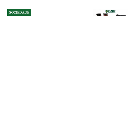
SOCIEDADE
Operação da GNR em
Benavente leva à apreensão
de máquinas de jogo ilegal
Quatro máquinas de jogo ilegal e quase
500 euros em numerário foram
apreendidos pela GNR durante uma
operação de fiscalização a um
estabelecimento de restauração e bebidas
no concelho de Benavente, que terminou
com duas pessoas constituídas arguidas.
SOCIEDADE
| 06-08-2026
SOCIEDADE
Campo volta ao coração de
Ourém para dar força aos
pequenos produtores
Mercados Ecorurais regressam à Praça da
República na manhã de 16 de Agosto.
Iniciativa aproxima consumidores dos