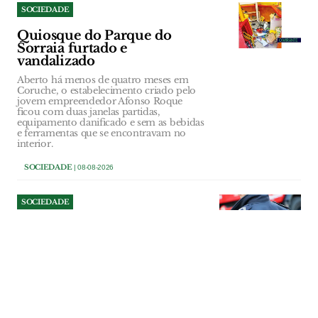
SOCIEDADE
Quiosque do Parque do
Sorraia furtado e
vandalizado
Aberto há menos de quatro meses em
Coruche, o estabelecimento criado pelo
jovem empreendedor Afonso Roque
ficou com duas janelas partidas,
equipamento danificado e sem as bebidas
e ferramentas que se encontravam no
interior.
SOCIEDADE
| 08-08-2026
SOCIEDADE
Tentou assaltar mulher junto
a supermercado e ameaçou
polícias em VFX
Homicida está indiciado pelos crimes de
roubo, coação e resistência e coação
sobre funcionário. Caso aconteceu em
Julho em Vila Franca de Xira.