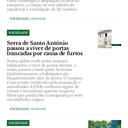
Obra contempla a ampliação da área do
cemitério, a criação de três talhões de
sepulturas e a instalação de 42 ossários.
SOCIEDADE
| 08-08-2026
SOCIEDADE
Serra de Santo António
passou a viver de portas
trancadas por causa de furtos
Numa aldeia onde todos estavam
habituados a viver de portas abertas, o
medo passou a fazer parte da rotina.
Estabelecimentos e habitações são
frequentemente alvo de furtos. O suspeito
é um jovem conhecido pela população e
autoridades. A GNR confirma registo de
crimes e moradores querem resposta
firme que ponha fim à insegurança e evite
um desfecho trágico.
SOCIEDADE
| 08-08-2026
SOCIEDADE