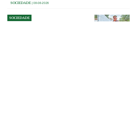
SOCIEDADE
| 08-08-2026
SOCIEDADE
Reformado da PSP contesta
ordem para demolir 12
metros de muro em Foros de
Almada
Acácio Carvalho sustenta que ergueu a
vedação seguindo os marcos existentes e
a documentação cadastral. O tribunal de
Benavente concluiu, porém, que parte da
construção ocupa terreno pertencente ao
prédio vizinho.
SOCIEDADE
| 07-08-2026
SOCIEDADE
NERSANT com problemas
estruturais e dependência da
venda de património
A NERSANT fechou 2025 com um
resultado superior a um milhão de euros,