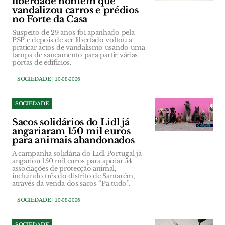
liberdade homem que
vandalizou carros e prédios
no Forte da Casa
Suspeito de 29 anos foi apanhado pela
PSP e depois de ser libertado voltou a
praticar actos de vandalismo usando uma
tampa de saneamento para partir várias
portas de edifícios.
SOCIEDADE
| 10-08-2026
SOCIEDADE
Sacos solidários do Lidl já
angariaram 150 mil euros
para animais abandonados
A campanha solidária do Lidl Portugal já
angariou 150 mil euros para apoiar 54
associações de protecção animal,
incluindo três do distrito de Santarém,
através da venda dos sacos “Pa‑tudo”.
SOCIEDADE
| 10-08-2026
SOCIEDADE