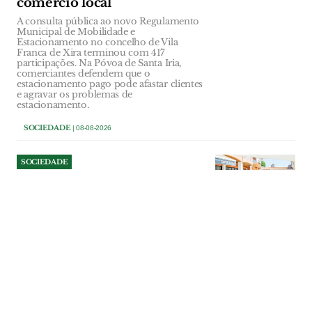
comércio local
A consulta pública ao novo Regulamento
Municipal de Mobilidade e
Estacionamento no concelho de Vila
Franca de Xira terminou com 417
participações. Na Póvoa de Santa Iria,
comerciantes defendem que o
estacionamento pago pode afastar clientes
e agravar os problemas de
estacionamento.
SOCIEDADE
| 08-08-2026
SOCIEDADE
Angolano filho de português
espera há sete anos por
nacionalidade
José Magalhães, de Alpiarça, está há sete
anos a tentar concluir o processo de
nacionalidade do primo Fernando
Magalhães, nascido em Angola, filho de
português, porque o Instituto de Registos
e Notariado levantou dúvidas sobre o
registo de baptismo e voltou a pedir
documentos que o representante do