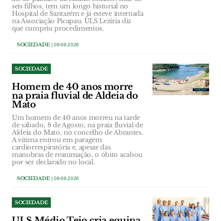
seis filhos, tem um longo historial no
Hospital de Santarém e já esteve internada
na Associação Picapau. ULS Lezíria diz
que cumpriu procedimentos.
SOCIEDADE
| 09-08-2026
SOCIEDADE
Homem de 40 anos morre
na praia fluvial de Aldeia do
Mato
Um homem de 40 anos morreu na tarde
de sábado, 8 de Agosto, na praia fluvial de
Aldeia do Mato, no concelho de Abrantes.
A vítima entrou em paragem
cardiorrespiratória e, apesar das
manobras de reanimação, o óbito acabou
por ser declarado no local.
SOCIEDADE
| 09-08-2026
SOCIEDADE
ULS Médio Tejo cria equipa