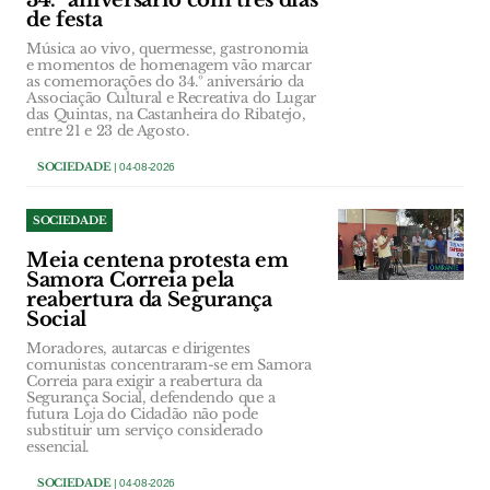
34.º aniversário com três dias
de festa
Música ao vivo, quermesse, gastronomia
e momentos de homenagem vão marcar
as comemorações do 34.º aniversário da
Associação Cultural e Recreativa do Lugar
das Quintas, na Castanheira do Ribatejo,
entre 21 e 23 de Agosto.
SOCIEDADE
| 04-08-2026
SOCIEDADE
Meia centena protesta em
Samora Correia pela
reabertura da Segurança
Social
Moradores, autarcas e dirigentes
comunistas concentraram-se em Samora
Correia para exigir a reabertura da
Segurança Social, defendendo que a
futura Loja do Cidadão não pode
substituir um serviço considerado
essencial.
SOCIEDADE
| 04-08-2026