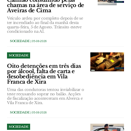
Camião consumido pelas
chamas na área de serviço de
Aveiras de Cima
Veículo ardeu por completo depois de se
ter incendiado ao final da manhã desta
quarta-feira, 5 de Agosto. Trânsito esteve
condicionado na A1.
SOCIEDADE
| 05-08-2026
SOCIEDADE
Oito detenções em três dias
por álcool, falta de carta e
desobediência em Vila
Franca de Xira
Uma das condutoras tentou inviabilizar o
teste recusando soprar no balão. Acções
de fiscalização aconteceram em Alverca e
Vila Franca de Xira.
SOCIEDADE
| 05-08-2026
SOCIEDADE