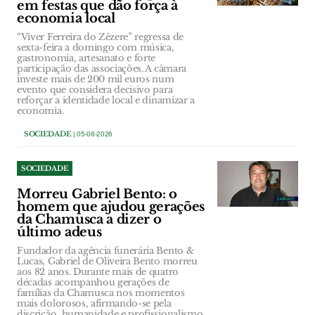
em festas que dão força à
economia local
“Viver Ferreira do Zêzere” regressa de
sexta-feira a domingo com música,
gastronomia, artesanato e forte
participação das associações. A câmara
investe mais de 200 mil euros num
evento que considera decisivo para
reforçar a identidade local e dinamizar a
economia.
SOCIEDADE
| 05-08-2026
SOCIEDADE
Morreu Gabriel Bento: o
homem que ajudou gerações
da Chamusca a dizer o
último adeus
Fundador da agência funerária Bento &
Lucas, Gabriel de Oliveira Bento morreu
aos 82 anos. Durante mais de quatro
décadas acompanhou gerações de
famílias da Chamusca nos momentos
mais dolorosos, afirmando-se pela
discrição, humanidade e profissionalismo