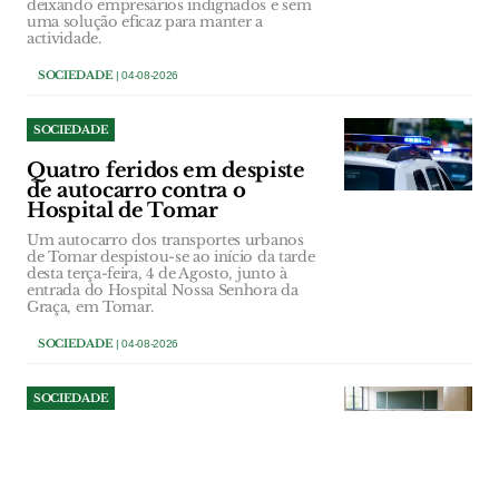
deixando empresários indignados e sem
uma solução eficaz para manter a
actividade.
SOCIEDADE
| 04-08-2026
SOCIEDADE
Quatro feridos em despiste
de autocarro contra o
Hospital de Tomar
Um autocarro dos transportes urbanos
de Tomar despistou-se ao início da tarde
desta terça-feira, 4 de Agosto, junto à
entrada do Hospital Nossa Senhora da
Graça, em Tomar.
SOCIEDADE
| 04-08-2026
SOCIEDADE
Alenquer procura
professores voluntários para
a Universidade da Terceira