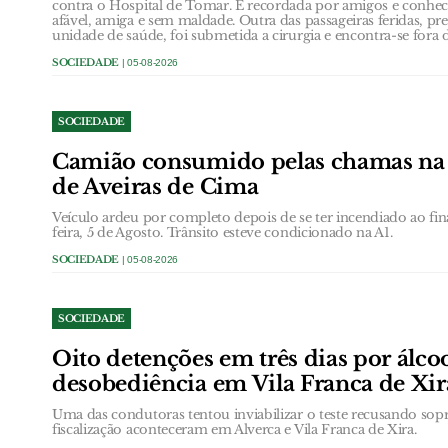
contra o Hospital de Tomar. É recordada por amigos e conh
afável, amiga e sem maldade. Outra das passageiras feridas, pr
unidade de saúde, foi submetida a cirurgia e encontra-se fora 
SOCIEDADE
| 05-08-2026
SOCIEDADE
Camião consumido pelas chamas na á
de Aveiras de Cima
Veículo ardeu por completo depois de se ter incendiado ao fin
feira, 5 de Agosto. Trânsito esteve condicionado na A1.
SOCIEDADE
| 05-08-2026
SOCIEDADE
Oito detenções em três dias por álcool
desobediência em Vila Franca de Xir
Uma das condutoras tentou inviabilizar o teste recusando sopr
fiscalização aconteceram em Alverca e Vila Franca de Xira.