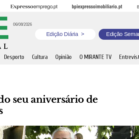
Expresso Emprego
BPI Expresso Imobiliário
B
06/08/2026
Edição Diária
>
Edição Sema
Desporto
Cultura
Opinião
O MIRANTE TV
Entrevis
do seu aniversário de
s