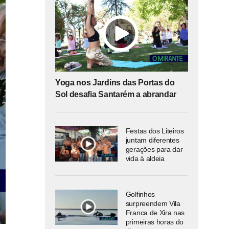
Yoga nos Jardins das Portas do
Sol desafia Santarém a abrandar
Festas dos Liteiros
juntam diferentes
gerações para dar
vida à aldeia
Golfinhos
surpreendem Vila
Franca de Xira nas
primeiras horas do