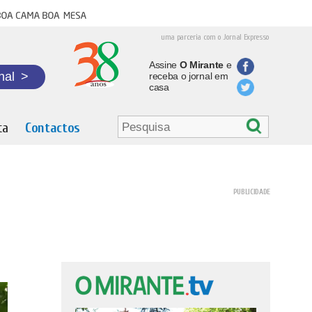
oa cama boa mesa
uma parceria com o Jornal Expresso
Assine
O Mirante
e
nal
>
receba o jornal em
casa
ta
Contactos