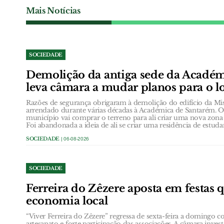
Mais Notícias
SOCIEDADE
Demolição da antiga sede da Acadé
leva câmara a mudar planos para o l
Razões de segurança obrigaram à demolição do edifício da Mi
arrendado durante várias décadas à Académica de Santarém. O 
município vai comprar o terreno para ali criar uma nova zona 
Foi abandonada a ideia de ali se criar uma residência de estuda
SOCIEDADE
| 06-08-2026
SOCIEDADE
Ferreira do Zêzere aposta em festas 
economia local
“Viver Ferreira do Zêzere” regressa de sexta-feira a domingo
artesanato e forte participação das associações. A câmara inves