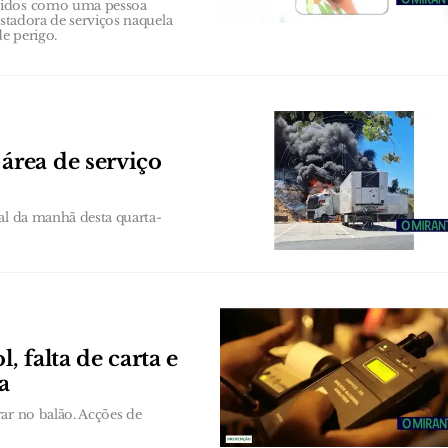
ecidos como uma pessoa
estadora de serviços naquela
de perigo.
rea de serviço
al da manhã desta quarta-
, falta de carta e
a
ar no balão. Acções de