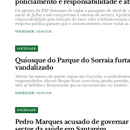
policiamento e responsabilidade é at
Os agentes da PSP deixaram de vigiar a passagem de nível do c
início de Julho e não está prevista a retoma do serviço. A políc
responsabilidade pela redução do risco cabe à Infraestruturas 
empresa pública garante que o atravessamento reúne todas as 
SOCIEDADE
| 08-08-2026
SOCIEDADE
Quiosque do Parque do Sorraia furt
vandalizado
Aberto há menos de quatro meses em Coruche, o estabelecim
empreendedor Afonso Roque ficou com duas janelas partidas,
sem as bebidas e ferramentas que se encontravam no interior.
SOCIEDADE
| 08-08-2026
SOCIEDADE
Pedro Marques acusado de governar
sector da saúde em Santarém