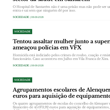
O Hospital de Santarém não é uma prisão mas não pode ser u
entra e sai sem que ninguém dê por isso.
SOCIEDADE
| 08-08-2026
SOCIEDADE
Tentou assaltar mulher junto a supe
ameaçou polícias em VFX
Homicida está indiciado pelos crimes de roubo, coação e resis
funcionário. Caso aconteceu em Julho em Vila Franca de Xira.
SOCIEDADE
| 08-08-2026
SOCIEDADE
Agrupamentos escolares de Alenque
euros para aquisição de equipament
Os quatro agrupamentos de escolas do concelho de Alenquer 
financeiro de 45.073,92 euros para aquisição de equipamentos