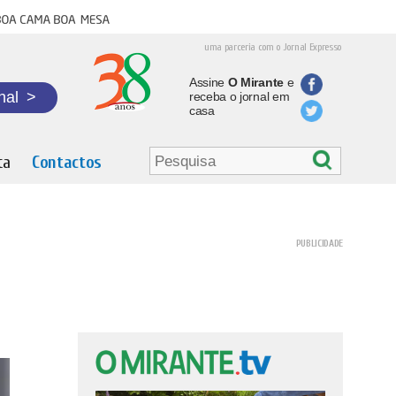
oa cama boa mesa
uma parceria com o Jornal Expresso
Assine
O Mirante
e
nal
>
receba o jornal em
casa
ta
Contactos