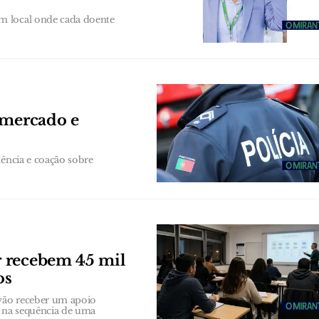
m local onde cada doente
rmercado e
tência e coação sobre
r recebem 45 mil
os
vão receber um apoio
, na sequência de uma