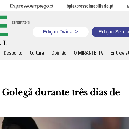
Expresso Emprego
BPI Expresso Imobiliário
B
08/08/2026
Edição Diária
>
Edição Sema
Desporto
Cultura
Opinião
O MIRANTE TV
Entrevis
Golegã durante três dias de