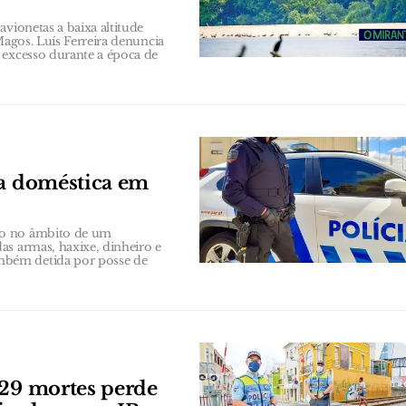
vionetas a baixa altitude
Magos. Luís Ferreira denuncia
 excesso durante a época de
ia doméstica em
to no âmbito de um
as armas, haxixe, dinheiro e
mbém detida por posse de
 29 mortes perde