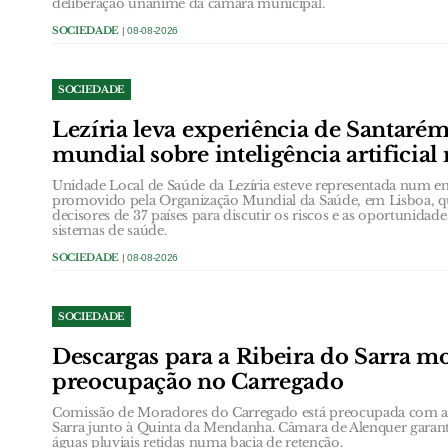
deliberação unânime da câmara municipal.
SOCIEDADE
| 08-08-2026
SOCIEDADE
Lezíria leva experiência de Santarém
mundial sobre inteligência artificial
Unidade Local de Saúde da Lezíria esteve representada num en
promovido pela Organização Mundial da Saúde, em Lisboa, que
decisores de 37 países para discutir os riscos e as oportunidades 
sistemas de saúde.
SOCIEDADE
| 08-08-2026
SOCIEDADE
Descargas para a Ribeira do Sarra m
preocupação no Carregado
Comissão de Moradores do Carregado está preocupada com as 
Sarra junto à Quinta da Mendanha. Câmara de Alenquer garante
águas pluviais retidas numa bacia de retenção.