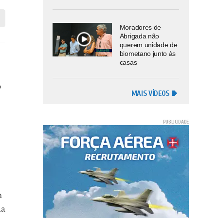
Moradores de
Abrigada não
querem unidade de
biometano junto às
casas
o
MAIS VÍDEOS
m
da