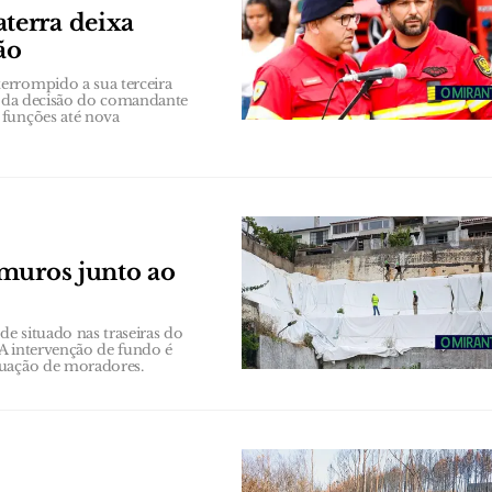
terra deixa
ão
errompido a sua terceira
se da decisão do comandante
 funções até nova
 muros junto ao
e situado nas traseiras do
 A intervenção de fundo é
cuação de moradores.