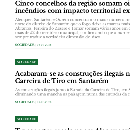
Cinco concelhos da região somam oi
incêndios com impacto territorial e
Alenquer, Santarém e Ourém concentram o maior número méd
norte do distrito de Santarém que o fogo deixa as marcas ma
Abrantes, Ferreira do Zêzere e Tomar somam vários anos em
mais de 5% do território municipal, confirmando que o núme
sempre traduz a verdadeira dimensão do risco.
SOCIEDADE
| 07-08-2026
SOCIEDADE
Acabaram-se as construções ilegais n
Carreira de Tiro em Santarém
As construções ilegais junto à Estrada da Carreira de Tiro, e
eliminando uma mancha na paisagem numa das entradas da c
SOCIEDADE
| 07-08-2026
SOCIEDADE