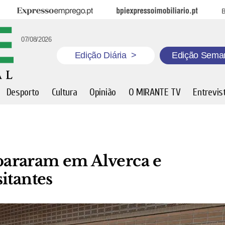
Expresso Emprego
BPI Expresso Imobiliário
B
07/08/2026
Edição Diária
>
Edição Sema
Desporto
Cultura
Opinião
O MIRANTE TV
Entrevis
araram em Alverca e
itantes