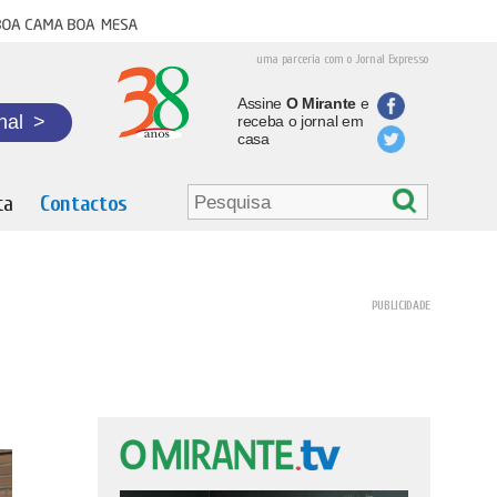
oa cama boa mesa
uma parceria com o Jornal Expresso
Assine
O Mirante
e
nal
>
receba o jornal em
casa
ta
Contactos