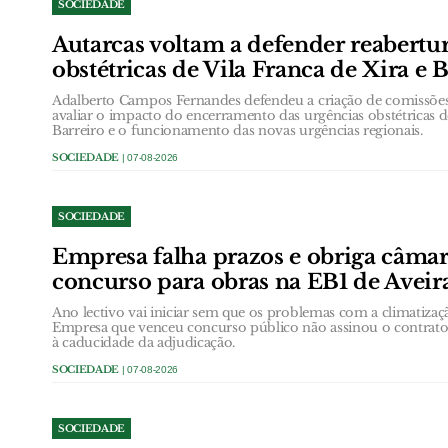
SOCIEDADE
Autarcas voltam a defender reabertu
obstétricas de Vila Franca de Xira e 
Adalberto Campos Fernandes defendeu a criação de comissõ
avaliar o impacto do encerramento das urgências obstétricas d
Barreiro e o funcionamento das novas urgências regionais.
SOCIEDADE
| 07-08-2026
SOCIEDADE
Empresa falha prazos e obriga câmar
concurso para obras na EB1 de Aveir
Ano lectivo vai iniciar sem que os problemas com a climatizaç
Empresa que venceu concurso público não assinou o contrato
à caducidade da adjudicação.
SOCIEDADE
| 07-08-2026
SOCIEDADE