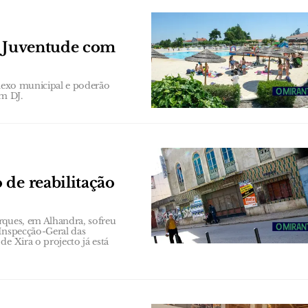
a Juventude com
plexo municipal e poderão
om DJ.
 de reabilitação
rques, em Alhandra, sofreu
 Inspecção-Geral das
e Xira o projecto já está