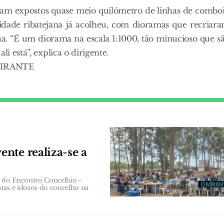
veram expostos quase meio quilómetro de linhas de combo
idade ribatejana já acolheu, com dioramas que recriar
ua. “É um diorama na escala 1:1000, tão minucioso que s
i está”, explica o dirigente.
 MIRANTE
nte realiza-se a
ão do Encontro Concelhio -
tas e idosos do concelho na