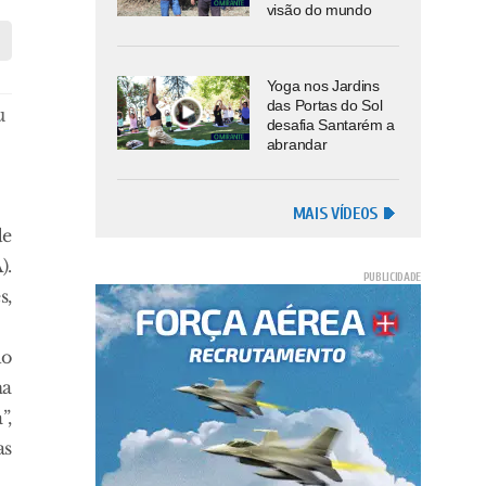
visão do mundo
Yoga nos Jardins
das Portas do Sol
u
desafia Santarém a
abrandar
MAIS VÍDEOS
de
).
s,
do
na
”,
as