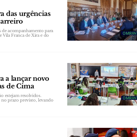
ra das urgências
Barreiro
es de acompanhamento para
e Vila Franca de Xira e do
a a lançar novo
as de Cima
ão estejam resolvidos.
 no prazo previsto, levando