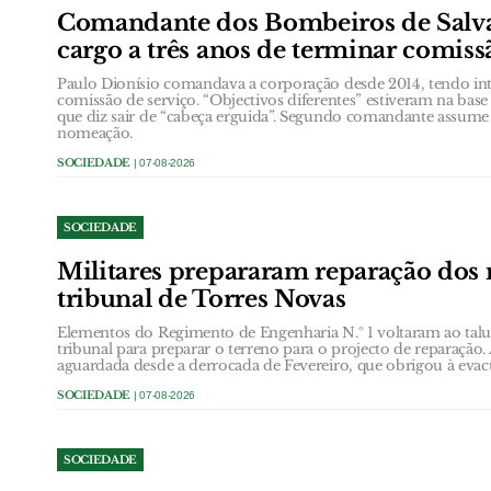
Comandante dos Bombeiros de Salva
cargo a três anos de terminar comiss
Paulo Dionísio comandava a corporação desde 2014, tendo int
comissão de serviço. “Objectivos diferentes” estiveram na ba
que diz sair de “cabeça erguida”. Segundo comandante assume
nomeação.
SOCIEDADE
| 07-08-2026
SOCIEDADE
Militares prepararam reparação dos
tribunal de Torres Novas
Elementos do Regimento de Engenharia N.º 1 voltaram ao talud
tribunal para preparar o terreno para o projecto de reparação.
aguardada desde a derrocada de Fevereiro, que obrigou à eva
SOCIEDADE
| 07-08-2026
SOCIEDADE