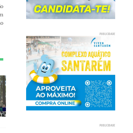
io
am
ão