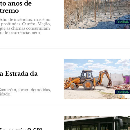
to anos de
xtremo
io de incêndios, mas é no
is profundas. Ourém, Mação,
 que as chamas consumiram
ro de ocorrências nem
a Estrada da
m Santarém, foram demolidas,
idade.