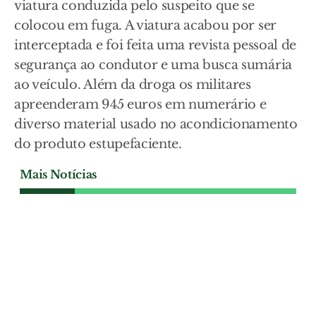
viatura conduzida pelo suspeito que se
colocou em fuga. A viatura acabou por ser
interceptada e foi feita uma revista pessoal de
segurança ao condutor e uma busca sumária
ao veículo. Além da droga os militares
apreenderam 945 euros em numerário e
diverso material usado no acondicionamento
do produto estupefaciente.
Mais Notícias
SOCIEDADE
PSP detém vendedor de
camisolas contrafeitas em
Alhandra
Um homem de 28 anos foi detido pela
PSP em Alhandra por venda de t-shirts
contrafeitas de clubes de futebol e de