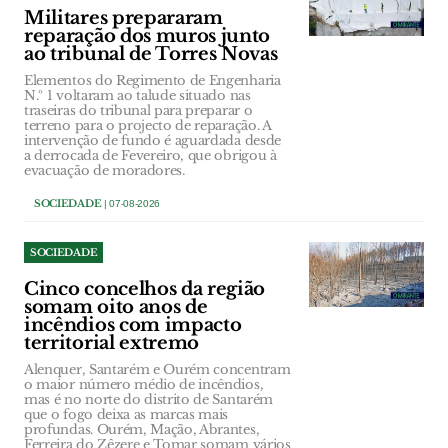
Militares prepararam
reparação dos muros junto
ao tribunal de Torres Novas
Elementos do Regimento de Engenharia
N.º 1 voltaram ao talude situado nas
traseiras do tribunal para preparar o
terreno para o projecto de reparação. A
intervenção de fundo é aguardada desde
a derrocada de Fevereiro, que obrigou à
evacuação de moradores.
SOCIEDADE
| 07-08-2026
SOCIEDADE
Cinco concelhos da região
somam oito anos de
incêndios com impacto
territorial extremo
Alenquer, Santarém e Ourém concentram
o maior número médio de incêndios,
mas é no norte do distrito de Santarém
que o fogo deixa as marcas mais
profundas. Ourém, Mação, Abrantes,
Ferreira do Zêzere e Tomar somam vários