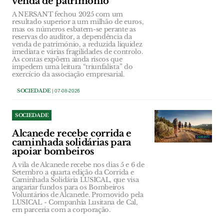
venda de património
A NERSANT fechou 2025 com um
resultado superior a um milhão de euros,
mas os números esbatem-se perante as
reservas do auditor, a dependência da
venda de património, a reduzida liquidez
imediata e várias fragilidades de controlo.
As contas expõem ainda riscos que
impedem uma leitura “triunfalista” do
exercício da associação empresarial.
SOCIEDADE
| 07-08-2026
SOCIEDADE
Alcanede recebe corrida e
caminhada solidárias para
apoiar bombeiros
A vila de Alcanede recebe nos dias 5 e 6 de
Setembro a quarta edição da Corrida e
Caminhada Solidária LUSICAL, que visa
angariar fundos para os Bombeiros
Voluntários de Alcanede. Promovido pela
LUSICAL - Companhia Lusitana de Cal,
em parceria com a corporação.