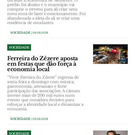
décadas à Académica de Santarém. O
prédio foi abaixo e o município vai
comprar o terreno para ali criar uma
nova zona de lazer e estacionamento. Foi
abandonada a ideia de ali se criar uma
residência de estudantes.
SOCIEDADE
| 06-08-2026
SOCIEDADE
Ferreira do Zêzere aposta
em festas que dão força à
economia local
“Viver Ferreira do Zêzere” regressa de
sexta-feira a domingo com música,
gastronomia, artesanato e forte
participação das associações. A câmara
investe mais de 200 mil euros num
evento que considera decisivo para
reforçar a identidade local e dinamizar a
economia.
SOCIEDADE
| 05-08-2026
SOCIEDADE