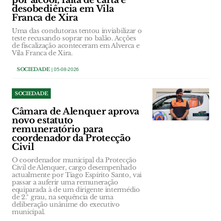
por álcool, falta de carta e
desobediência em Vila
Franca de Xira
Uma das condutoras tentou inviabilizar o
teste recusando soprar no balão. Acções
de fiscalização aconteceram em Alverca e
Vila Franca de Xira.
SOCIEDADE
| 05-08-2026
SOCIEDADE
Câmara de Alenquer aprova
novo estatuto
remuneratório para
coordenador da Protecção
Civil
O coordenador municipal da Protecção
Civil de Alenquer, cargo desempenhado
actualmente por Tiago Espírito Santo, vai
passar a auferir uma remuneração
equiparada à de um dirigente intermédio
de 2.º grau, na sequência de uma
deliberação unânime do executivo
municipal.