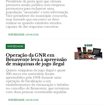
Presidente da junta quer que câmara
promova sessão pública com empresa
promotora para esclarecer uma
população “assustada” e sem informação.
Vice-presidente do município concorda,
mas entende que encontro só deve
realizar-se quando existirem estudos
capazes de dar respostas concretas.
SOCIEDADE
| 06-08-2026
SOCIEDADE
Operação da GNR em
Benavente leva à apreensão
de máquinas de jogo ilegal
Quatro máquinas de jogo ilegal e quase
500 euros em numerário foram
apreendidos pela GNR durante uma
operação de fiscalização a um
estabelecimento de restauração e bebidas
no concelho de Benavente, que terminou
com duas pessoas constituídas arguidas.
SOCIEDADE
| 06-08-2026