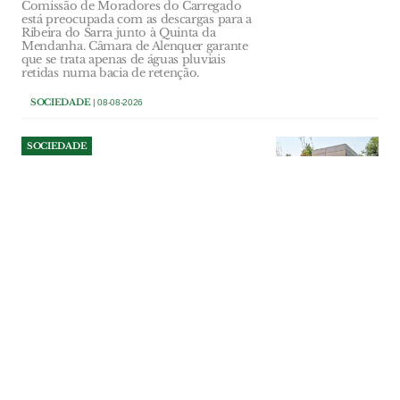
Comissão de Moradores do Carregado
está preocupada com as descargas para a
Ribeira do Sarra junto à Quinta da
Mendanha. Câmara de Alenquer garante
que se trata apenas de águas pluviais
retidas numa bacia de retenção.
SOCIEDADE
| 08-08-2026
SOCIEDADE
Câmara de Benavente tenta
cobrar dívida do bar do
Parque Ruy Luís Gomes
A titularidade da concessão do bar e da
esplanada do Parque Ruy Luís Gomes,
em Samora Correia, o valor final em falta
e a situação de uma marquise construída
sem licença terão ainda de ser apurados,
antes de o município tomar uma decisão
definitiva sobre o contrato.
SOCIEDADE
| 08-08-2026
SOCIEDADE