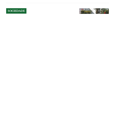
SOCIEDADE
Almeirim cria Conselho
Municipal do Desporto para
reforçar diálogo com clubes
e escolas
A câmara aprovou por unanimidade o
regulamento do conselho municipal, um
novo órgão consultivo responsável por
pareceres obrigatórios sobre o plano
anual de actividades e o orçamento
municipal na área do desporto, bem
como acompanhamento da execução das
políticas municipais.
SOCIEDADE
| 05-08-2026
SOCIEDADE
Agressões na Sardinha
Assada em Benavente
acabam com cinco detidos e
armas apreendidas