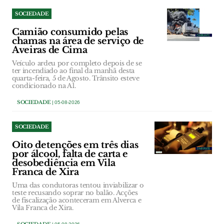
SOCIEDADE
Camião consumido pelas
chamas na área de serviço de
Aveiras de Cima
Veículo ardeu por completo depois de se
ter incendiado ao final da manhã desta
quarta-feira, 5 de Agosto. Trânsito esteve
condicionado na A1.
SOCIEDADE
| 05-08-2026
SOCIEDADE
Oito detenções em três dias
por álcool, falta de carta e
desobediência em Vila
Franca de Xira
Uma das condutoras tentou inviabilizar o
teste recusando soprar no balão. Acções
de fiscalização aconteceram em Alverca e
Vila Franca de Xira.