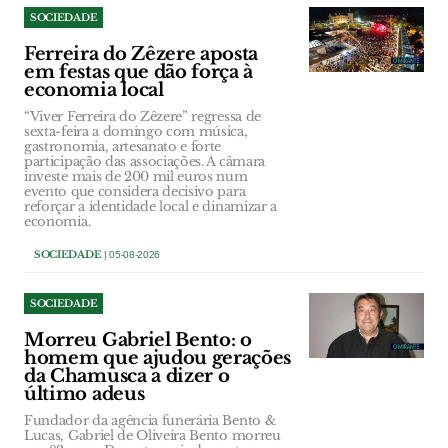
SOCIEDADE
Ferreira do Zêzere aposta
em festas que dão força à
economia local
“Viver Ferreira do Zêzere” regressa de
sexta-feira a domingo com música,
gastronomia, artesanato e forte
participação das associações. A câmara
investe mais de 200 mil euros num
evento que considera decisivo para
reforçar a identidade local e dinamizar a
economia.
SOCIEDADE
| 05-08-2026
SOCIEDADE
Morreu Gabriel Bento: o
homem que ajudou gerações
da Chamusca a dizer o
último adeus
Fundador da agência funerária Bento &
Lucas, Gabriel de Oliveira Bento morreu