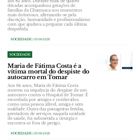
aos 82 anos. Durante mais de quatro
décadas acompanhou gerações de
famílias da Chamusca nos momentos
mais dolorosos, afirmando-se pela
discrição, humanidade e profissionalismo
com que ajudava a preparar cada última
despedida.
SOCIEDADE
| 05-08-2026
SOCIEDADE
Maria de Fátima Costa é a
vítima mortal do despiste do
autocarro em Tomar
Aos 64 anos, Maria de Fátima Costa
morreu na sequência do despiste de um
autocarro contra o Hospital de Tomar. É
recordada por amigos e conhecidos
como uma pessoa afável, amiga e sem
maldade. Outra das passageiras feridas,
prestadora de serviços naquela unidade
de saúde, foi submetida a cirurgia e
encontra-se fora de perigo.
SOCIEDADE
| 05-08-2026