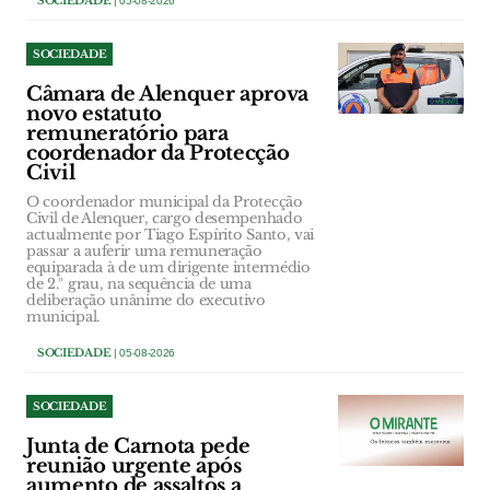
SOCIEDADE
| 05-08-2026
SOCIEDADE
Câmara de Alenquer aprova
novo estatuto
remuneratório para
coordenador da Protecção
Civil
O coordenador municipal da Protecção
Civil de Alenquer, cargo desempenhado
actualmente por Tiago Espírito Santo, vai
passar a auferir uma remuneração
equiparada à de um dirigente intermédio
de 2.º grau, na sequência de uma
deliberação unânime do executivo
municipal.
SOCIEDADE
| 05-08-2026
SOCIEDADE
Junta de Carnota pede
reunião urgente após
aumento de assaltos a