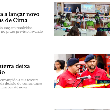
a a lançar novo
as de Cima
ão estejam resolvidos.
 no prazo previsto, levando
terra deixa
ão
errompido a sua terceira
se da decisão do comandante
 funções até nova