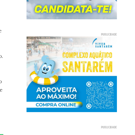
e
o.
o
e