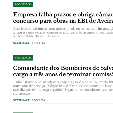
SOCIEDADE
Empresa falha prazos e obriga câmar
concurso para obras na EB1 de Aveir
Ano lectivo vai iniciar sem que os problemas com a climatizaç
Empresa que venceu concurso público não assinou o contrato
à caducidade da adjudicação.
SOCIEDADE
| 07-08-2026
SOCIEDADE
Comandante dos Bombeiros de Salva
cargo a três anos de terminar comiss
Paulo Dionísio comandava a corporação desde 2014, tendo int
comissão de serviço. “Objectivos diferentes” estiveram na ba
que diz sair de “cabeça erguida”. Segundo comandante assume
nomeação.
SOCIEDADE
| 07-08-2026