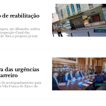
 de reabilitação
rques, em Alhandra, sofreu
 Inspecção-Geral das
e Xira o projecto já está
ra das urgências
Barreiro
es de acompanhamento para
e Vila Franca de Xira e do