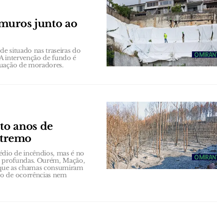
 muros junto ao
e situado nas traseiras do
 A intervenção de fundo é
cuação de moradores.
to anos de
xtremo
io de incêndios, mas é no
is profundas. Ourém, Mação,
 que as chamas consumiram
ro de ocorrências nem