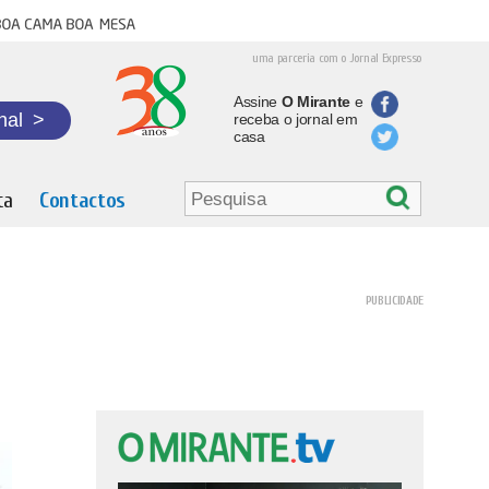
oa cama boa mesa
uma parceria com o Jornal Expresso
Assine
O Mirante
e
nal
>
receba o jornal em
casa
ta
Contactos