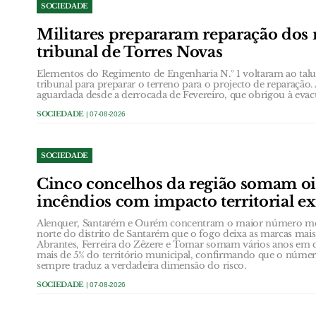
SOCIEDADE
Militares prepararam reparação dos
tribunal de Torres Novas
Elementos do Regimento de Engenharia N.º 1 voltaram ao talud
tribunal para preparar o terreno para o projecto de reparação.
aguardada desde a derrocada de Fevereiro, que obrigou à eva
SOCIEDADE
| 07-08-2026
SOCIEDADE
Cinco concelhos da região somam oi
incêndios com impacto territorial e
Alenquer, Santarém e Ourém concentram o maior número méd
norte do distrito de Santarém que o fogo deixa as marcas ma
Abrantes, Ferreira do Zêzere e Tomar somam vários anos em
mais de 5% do território municipal, confirmando que o núme
sempre traduz a verdadeira dimensão do risco.
SOCIEDADE
| 07-08-2026