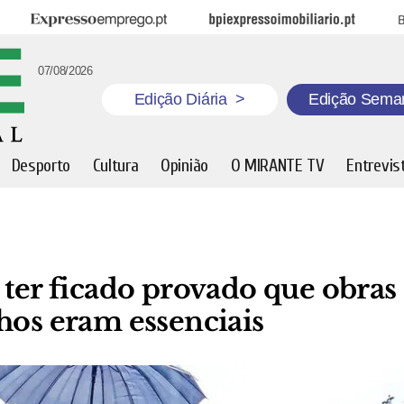
Expresso Emprego
BPI Expresso Imobiliário
B
07/08/2026
Edição Diária
>
Edição Sema
Desporto
Cultura
Opinião
O MIRANTE TV
Entrevis
 ter ficado provado que obras
hos eram essenciais