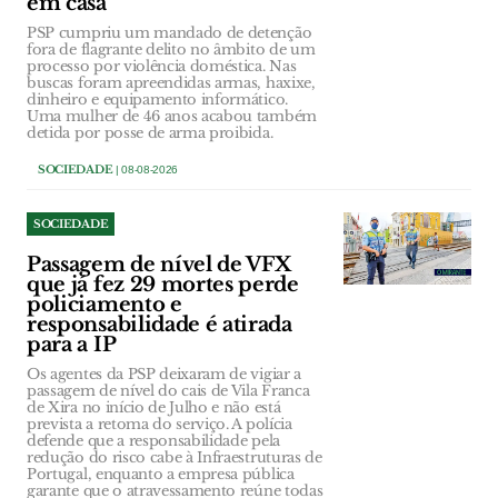
em casa
PSP cumpriu um mandado de detenção
fora de flagrante delito no âmbito de um
processo por violência doméstica. Nas
buscas foram apreendidas armas, haxixe,
dinheiro e equipamento informático.
Uma mulher de 46 anos acabou também
detida por posse de arma proibida.
SOCIEDADE
| 08-08-2026
SOCIEDADE
Passagem de nível de VFX
que já fez 29 mortes perde
policiamento e
responsabilidade é atirada
para a IP
Os agentes da PSP deixaram de vigiar a
passagem de nível do cais de Vila Franca
de Xira no início de Julho e não está
prevista a retoma do serviço. A polícia
defende que a responsabilidade pela
redução do risco cabe à Infraestruturas de
Portugal, enquanto a empresa pública
garante que o atravessamento reúne todas