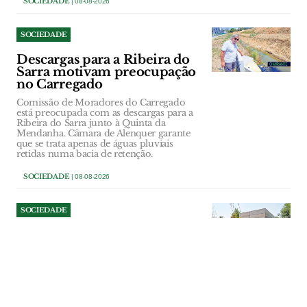
SOCIEDADE
| 08-08-2026
SOCIEDADE
Descargas para a Ribeira do
Sarra motivam preocupação
no Carregado
Comissão de Moradores do Carregado
está preocupada com as descargas para a
Ribeira do Sarra junto à Quinta da
Mendanha. Câmara de Alenquer garante
que se trata apenas de águas pluviais
retidas numa bacia de retenção.
SOCIEDADE
| 08-08-2026
SOCIEDADE
Câmara de Benavente tenta
cobrar dívida do bar do
Parque Ruy Luís Gomes
A titularidade da concessão do bar e da
esplanada do Parque Ruy Luís Gomes,
em Samora Correia, o valor final em falta