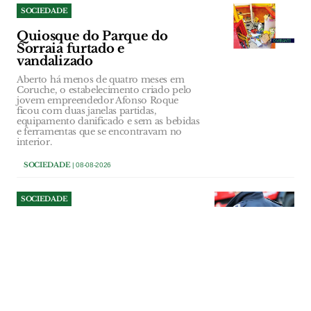
SOCIEDADE
Quiosque do Parque do
Sorraia furtado e
vandalizado
Aberto há menos de quatro meses em
Coruche, o estabelecimento criado pelo
jovem empreendedor Afonso Roque
ficou com duas janelas partidas,
equipamento danificado e sem as bebidas
e ferramentas que se encontravam no
interior.
SOCIEDADE
| 08-08-2026
SOCIEDADE
Tentou assaltar mulher junto
a supermercado e ameaçou
polícias em VFX
Homicida está indiciado pelos crimes de
roubo, coação e resistência e coação
sobre funcionário. Caso aconteceu em
Julho em Vila Franca de Xira.