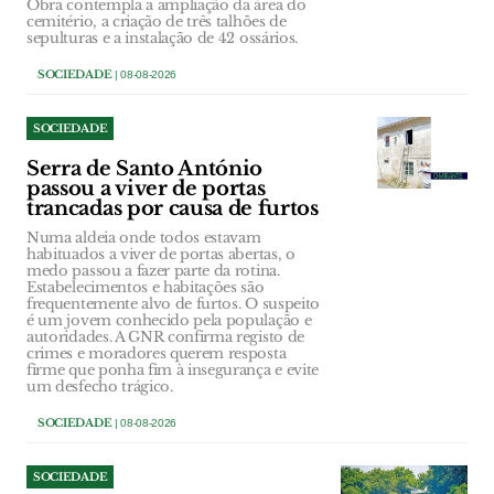
Obra contempla a ampliação da área do
cemitério, a criação de três talhões de
sepulturas e a instalação de 42 ossários.
SOCIEDADE
| 08-08-2026
SOCIEDADE
Serra de Santo António
passou a viver de portas
trancadas por causa de furtos
Numa aldeia onde todos estavam
habituados a viver de portas abertas, o
medo passou a fazer parte da rotina.
Estabelecimentos e habitações são
frequentemente alvo de furtos. O suspeito
é um jovem conhecido pela população e
autoridades. A GNR confirma registo de
crimes e moradores querem resposta
firme que ponha fim à insegurança e evite
um desfecho trágico.
SOCIEDADE
| 08-08-2026
SOCIEDADE