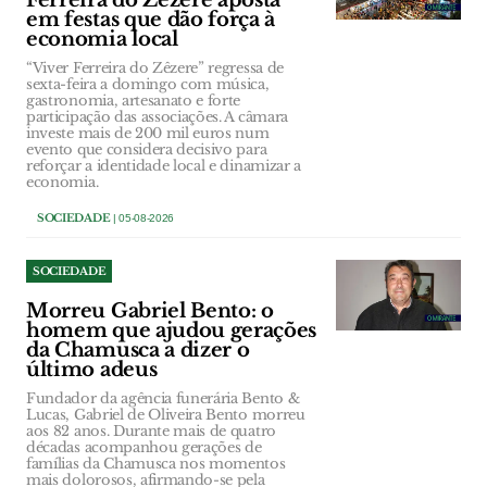
Ferreira do Zêzere aposta
em festas que dão força à
economia local
“Viver Ferreira do Zêzere” regressa de
sexta-feira a domingo com música,
gastronomia, artesanato e forte
participação das associações. A câmara
investe mais de 200 mil euros num
evento que considera decisivo para
reforçar a identidade local e dinamizar a
economia.
SOCIEDADE
| 05-08-2026
SOCIEDADE
Morreu Gabriel Bento: o
homem que ajudou gerações
da Chamusca a dizer o
último adeus
Fundador da agência funerária Bento &
Lucas, Gabriel de Oliveira Bento morreu
aos 82 anos. Durante mais de quatro
décadas acompanhou gerações de
famílias da Chamusca nos momentos
mais dolorosos, afirmando-se pela