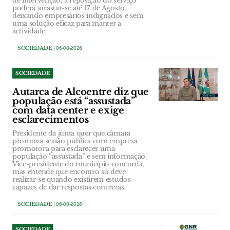
de intervenção, a reposição do serviço
poderá arrastar-se até 17 de Agosto,
deixando empresários indignados e sem
uma solução eficaz para manter a
actividade.
SOCIEDADE
| 06-08-2026
SOCIEDADE
Autarca de Alcoentre diz que
população está “assustada”
com data center e exige
esclarecimentos
Presidente da junta quer que câmara
promova sessão pública com empresa
promotora para esclarecer uma
população “assustada” e sem informação.
Vice-presidente do município concorda,
mas entende que encontro só deve
realizar-se quando existirem estudos
capazes de dar respostas concretas.
SOCIEDADE
| 06-08-2026
SOCIEDADE