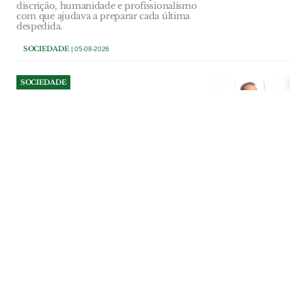
discrição, humanidade e profissionalismo
com que ajudava a preparar cada última
despedida.
SOCIEDADE
| 05-08-2026
SOCIEDADE
Maria de Fátima Costa é a
vítima mortal do despiste do
autocarro em Tomar
Aos 64 anos, Maria de Fátima Costa
morreu na sequência do despiste de um
autocarro contra o Hospital de Tomar. É
recordada por amigos e conhecidos
como uma pessoa afável, amiga e sem
maldade. Outra das passageiras feridas,
prestadora de serviços naquela unidade
de saúde, foi submetida a cirurgia e
encontra-se fora de perigo.
SOCIEDADE
| 05-08-2026
SOCIEDADE