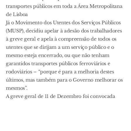
transportes públicos em toda a Área Metropolitana
de Lisboa
Já o Movimento dos Utentes dos Serviços Públicos
(MUSP), decidiu apelar à adesão dos trabalhadores
à greve geral e apela à compreensão de todos os
utentes que se dirijam a um serviço público e o
mesmo esteja encerrado, ou que não tenham
garantidos transportes públicos ferroviários e
rodoviários – “porque é para a melhoria destes
últimos, mas também para o Governo melhorar os
mesmos”.
A greve geral de 11 de Dezembro foi convocada
pela CGTP e pela UGT contra a proposta de
revisão do Código do Trabalho e é a primeira
paralisação conjunta das duas centrais desde junho
de 2013, quando Portugal estava sob intervenção da