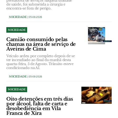
prestadora de serviços naquela unidade
de saúde, foi submetida a cirurgia e
encontra-se fora de perigo.
SOCIEDADE
| 05-08-2026
SOCIEDADE
Camião consumido pelas
chamas na área de serviço de
Aveiras de Cima
Veículo ardeu por completo depois de se
ter incendiado ao final da manhã desta
quarta-feira, 5 de Agosto. Trânsito esteve
condicionado na A1.
SOCIEDADE
| 05-08-2026
SOCIEDADE
Oito detenções em três dias
por álcool, falta de carta e
desobediência em Vila
Franca de Xira