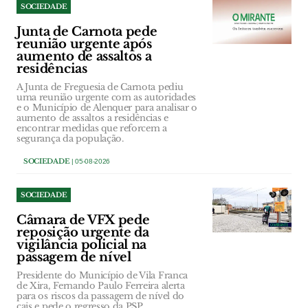
SOCIEDADE
Junta de Carnota pede
reunião urgente após
aumento de assaltos a
residências
A Junta de Freguesia de Carnota pediu
uma reunião urgente com as autoridades
e o Município de Alenquer para analisar o
aumento de assaltos a residências e
encontrar medidas que reforcem a
segurança da população.
SOCIEDADE
| 05-08-2026
SOCIEDADE
Câmara de VFX pede
reposição urgente da
vigilância policial na
passagem de nível
Presidente do Município de Vila Franca
de Xira, Fernando Paulo Ferreira alerta
para os riscos da passagem de nível do
cais e pede o regresso da PSP.