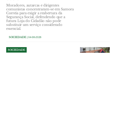
Moradores, autarcas e dirigentes
comunistas concentraram-se em Samora
Correia para exigir a reabertura da
Segurança Social, defendendo que a
futura Loja do Cidadão não pode
substituir um serviço considerado
essencial.
SOCIEDADE
| 04-08-2026
SOCIEDADE
Passageira morre em
despiste de autocarro contra
Hospital de Tomar
Tragédia aconteceu junto à entrada
principal do Hospital de Tomar, por
razões ainda desconhecidas. Uma
passageira morreu e outras duas sofreram
ferimentos considerados graves, mas
estão livres de perigo. Motorista sofreu
ferimentos ligeiros.
SOCIEDADE
| 04-08-2026