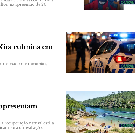
ultou na apreensão de 20
Xira culmina em
 numa rua em contramão,
 apresentam
a recuperação natural está a
ficam fora da avaliação.