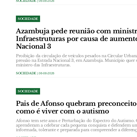
SOCIEDADE
| 06-08-2026
SOCIEDADE
Azambuja pede reunião com ministr
Infraestruturas por causa de aument
Nacional 3
Proibição da circulação de veículos pesados na Circular Urb
pressão na Estrada Nacional 3, em Azambuja. Município quer 
ministro das Infraestruturas.
SOCIEDADE
| 06-08-2026
SOCIEDADE
Pais de Afonso quebram preconceit
como é viver com o autismo
Afonso tem sete anos e Perturbação do Espectro do Autismo.
aprenderam a celebrar cada pequena conquista e defendem u
informada, tolerante e preparada para compreender a diferenç