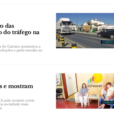
o das
o do tráfego na
ana do Cartaxo aumentou a
soluções e pede reunião ao
os e mostram
 Os pais contam como
ma sociedade mais
a.