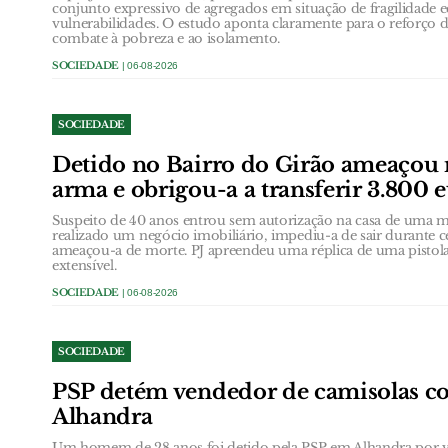
conjunto expressivo de agregados em situação de fragilidade
vulnerabilidades. O estudo aponta claramente para o reforço d
combate à pobreza e ao isolamento.
SOCIEDADE
| 06-08-2026
SOCIEDADE
Detido no Bairro do Girão ameaçou
arma e obrigou-a a transferir 3.800 
Suspeito de 40 anos entrou sem autorização na casa de uma
realizado um negócio imobiliário, impediu-a de sair durante 
ameaçou-a de morte. PJ apreendeu uma réplica de uma pistol
extensível.
SOCIEDADE
| 06-08-2026
SOCIEDADE
PSP detém vendedor de camisolas co
Alhandra
Um homem de 28 anos foi detido pela PSP em Alhandra por ven