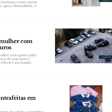
 económica e com outras
o apoio domiciliário, o
 mulher com
euros
 mulher com quem tinha
cerca de uma hora e
a Glock e um bastão
ntrafeitas em
da de t-shirts contrafeitas