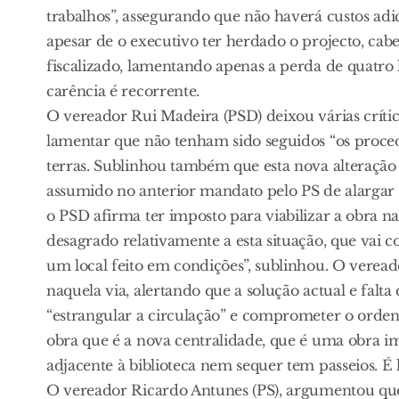
trabalhos”, assegurando que não haverá custos adi
apesar de o executivo ter herdado o projecto, cab
fiscalizado, lamentando apenas a perda de quatr
carência é recorrente.
O vereador Rui Madeira (PSD) deixou várias crític
lamentar que não tenham sido seguidos “os proce
terras. Sublinhou também que esta nova alteraçã
assumido no anterior mandato pelo PS de alargar a
o PSD afirma ter imposto para viabilizar a obra na
desagrado relativamente a esta situação, que vai 
um local feito em condições”, sublinhou. O veread
naquela via, alertando que a solução actual e fal
“estrangular a circulação” e comprometer o orde
obra que é a nova centralidade, que é uma obra i
adjacente à biblioteca nem sequer tem passeios. É l
O vereador Ricardo Antunes (PS), argumentou que 