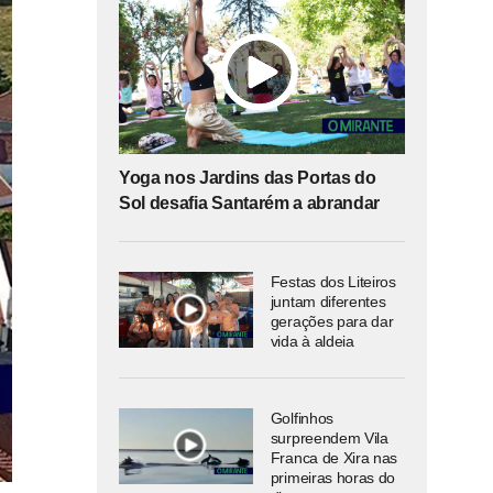
Yoga nos Jardins das Portas do
Sol desafia Santarém a abrandar
Festas dos Liteiros
juntam diferentes
gerações para dar
vida à aldeia
Golfinhos
surpreendem Vila
Franca de Xira nas
primeiras horas do