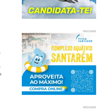
e
e
s