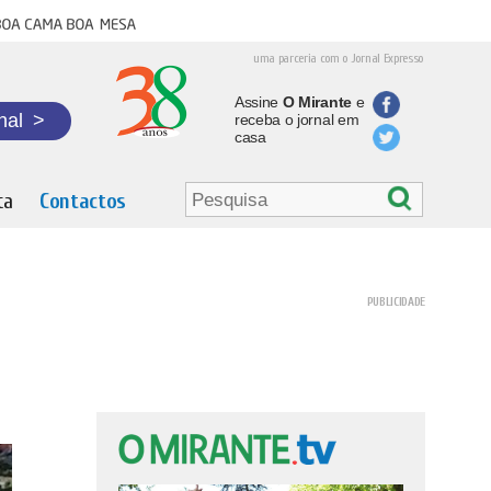
oa cama boa mesa
uma parceria com o Jornal Expresso
Assine
O Mirante
e
nal
>
receba o jornal em
casa
ta
Contactos