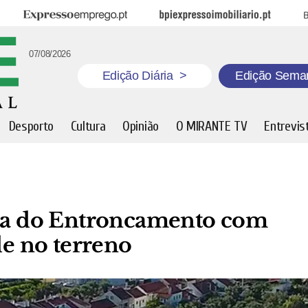
Expresso Emprego
BPI Expresso Imobiliário
B
07/08/2026
Edição Diária
>
Edição Sema
Desporto
Cultura
Opinião
O MIRANTE TV
Entrevis
eca do Entroncamento com
de no terreno