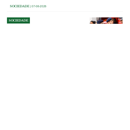
SOCIEDADE
| 07-08-2026
SOCIEDADE
Comandante dos Bombeiros
de Salvaterra deixa cargo a
três anos de terminar
comissão
Paulo Dionísio comandava a corporação
desde 2014, tendo interrompido a sua
terceira comissão de serviço. “Objectivos
diferentes” estiveram na base da decisão
do comandante que diz sair de “cabeça
erguida”. Segundo comandante assume
funções até nova nomeação.
SOCIEDADE
| 07-08-2026
SOCIEDADE
Militares prepararam
reparação dos muros junto
ao tribunal de Torres Novas