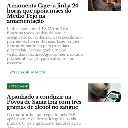
Amamenta Care: a linha 24
horas que apoia mães do
Médio Tejo na
amamentação
Linha criada pela ULS Médio Tejo
funciona todos os dias do ano, é
assegurada por enfermeiros especialistas e
permite esclarecer dúvidas, fazer triagem
e encaminhar mães para consultas
presenciais. Serviço ganha maior
visibilidade durante Agosto, mês marcado
pela sensibilização para o aleitamento
materno.
SOCIEDADE
| 07-08-2026
SOCIEDADE
Apanhado a conduzir na
Póvoa de Santa Iria com três
gramas de álcool no sangue
O condutor foi interceptado pela PSP
após circular de forma irregular na via
pública. O teste qualitativo inicial chegou
a registar 3,73 g/l.