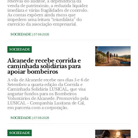
reservas do auditor, a dependência da
venda de património, a reduzida liquidez
imediata e várias fragilidades de controlo.
As contas expõem ainda riscos que
impedem uma leitura “triunfalista” do
exercício da associação empresarial.
SOCIEDADE
| 07-08-2026
SOCIEDADE
Alcanede recebe corrida e
caminhada solidárias para
apoiar bombeiros
A vila de Alcanede recebe nos dias 5 e 6 de
Setembro a quarta edição da Corrida e
Caminhada Solidária LUSICAL, que visa
angariar fundos para os Bombeiros
Voluntários de Alcanede. Promovido pela
LUSICAL - Companhia Lusitana de Cal,
em parceria com a corporação.
SOCIEDADE
| 07-08-2026
SOCIEDADE