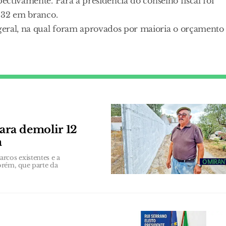
pectivamente. Para a presidência do conselho fiscal foi
, 32 em branco.
geral, na qual foram aprovados por maioria o orçamento
ara demolir 12
a
rcos existentes e a
orém, que parte da