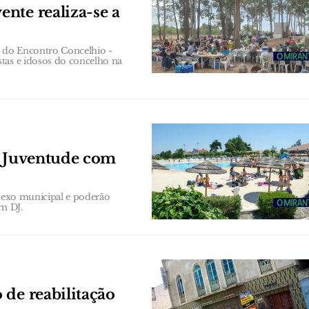
nte realiza-se a
ão do Encontro Concelhio -
tas e idosos do concelho na
a Juventude com
plexo municipal e poderão
om DJ.
 de reabilitação