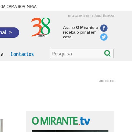
oa cama boa mesa
uma parceria com o Jornal Expresso
Assine
O Mirante
e
nal
>
receba o jornal em
casa
ta
Contactos