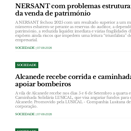
NERSANT com problemas estruturai
da venda de património
A NERSANT fechou 2025 com um resultado superior a um mil
números esbatem-se perante as reservas do auditor, a depend
património, a reduzida liquidez imediata e várias fragilidades 
expõem ainda riscos que impedem uma leitura “triunfalista” do
empresarial.
SOCIEDADE
| 07-08-2026
SOCIEDADE
Alcanede recebe corrida e caminhada
apoiar bombeiros
A vila de Alcanede recebe nos dias 5 e 6 de Setembro a quarta 
Caminhada Solidária LUSICAL, que visa angariar fundos para 
Alcanede. Promovido pela LUSICAL - Companhia Lusitana de 
corporação.
SOCIEDADE
| 07-08-2026