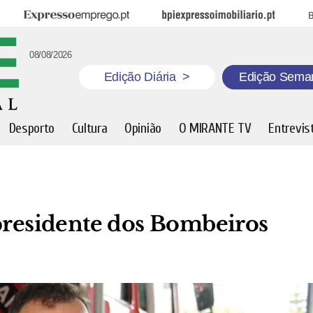
Expresso Emprego
BPI Expresso Imobiliário
B
08/08/2026
Edição Diária
>
Edição Sema
Desporto
Cultura
Opinião
O MIRANTE TV
Entrevis
 presidente dos Bombeiros