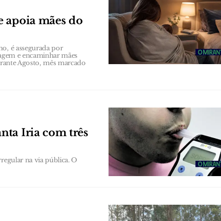
e apoia mães do
no, é assegurada por
triagem e encaminhar mães
durante Agosto, mês marcado
ta Iria com três
regular na via pública. O