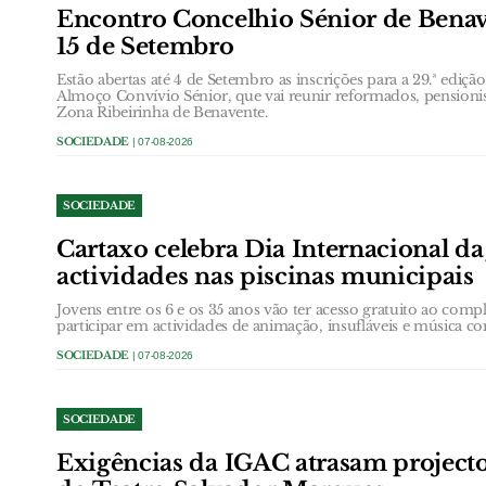
Encontro Concelhio Sénior de Benave
15 de Setembro
Estão abertas até 4 de Setembro as inscrições para a 29.ª ediç
Almoço Convívio Sénior, que vai reunir reformados, pensionis
Zona Ribeirinha de Benavente.
SOCIEDADE
| 07-08-2026
SOCIEDADE
Cartaxo celebra Dia Internacional d
actividades nas piscinas municipais
Jovens entre os 6 e os 35 anos vão ter acesso gratuito ao com
participar em actividades de animação, insufláveis e música c
SOCIEDADE
| 07-08-2026
SOCIEDADE
Exigências da IGAC atrasam projecto