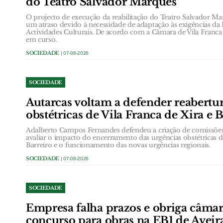
do Teatro Salvador Marques
O projecto de execução da reabilitação do Teatro Salvador Ma
um atraso devido à necessidade de adaptação às exigências da
Actividades Culturais. De acordo com a Câmara de Vila Franca d
em curso.
SOCIEDADE
| 07-08-2026
SOCIEDADE
Autarcas voltam a defender reabertu
obstétricas de Vila Franca de Xira e 
Adalberto Campos Fernandes defendeu a criação de comissõ
avaliar o impacto do encerramento das urgências obstétricas d
Barreiro e o funcionamento das novas urgências regionais.
SOCIEDADE
| 07-08-2026
SOCIEDADE
Empresa falha prazos e obriga câmar
concurso para obras na EB1 de Aveir