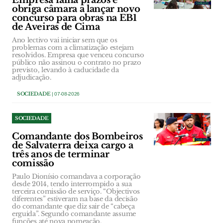
Empresa falha prazos e
obriga câmara a lançar novo
concurso para obras na EB1
de Aveiras de Cima
Ano lectivo vai iniciar sem que os
problemas com a climatização estejam
resolvidos. Empresa que venceu concurso
público não assinou o contrato no prazo
previsto, levando à caducidade da
adjudicação.
SOCIEDADE
| 07-08-2026
SOCIEDADE
Comandante dos Bombeiros
de Salvaterra deixa cargo a
três anos de terminar
comissão
Paulo Dionísio comandava a corporação
desde 2014, tendo interrompido a sua
terceira comissão de serviço. “Objectivos
diferentes” estiveram na base da decisão
do comandante que diz sair de “cabeça
erguida”. Segundo comandante assume
funções até nova nomeação.