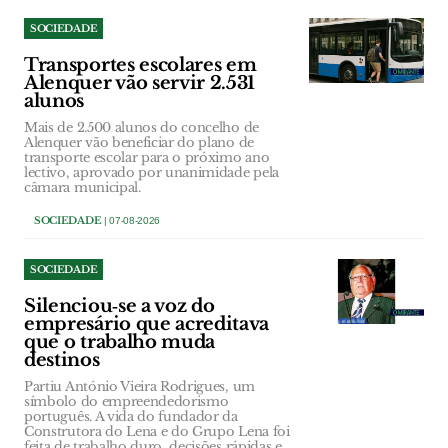
SOCIEDADE
Transportes escolares em
Alenquer vão servir 2.531
alunos
Mais de 2.500 alunos do concelho de
Alenquer vão beneficiar do plano de
transporte escolar para o próximo ano
lectivo, aprovado por unanimidade pela
câmara municipal.
SOCIEDADE
| 07-08-2026
SOCIEDADE
Silenciou‑se a voz do
empresário que acreditava
que o trabalho muda
destinos
Partiu António Vieira Rodrigues, um
símbolo do empreendedorismo
português. A vida do fundador da
Construtora do Lena e do Grupo Lena foi
feita de trabalho duro, decisões rápidas e