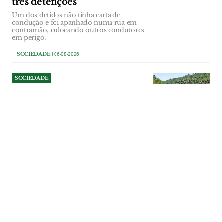
três detenções
Um dos detidos não tinha carta de
condução e foi apanhado numa rua em
contramão, colocando outros condutores
em perigo.
SOCIEDADE
| 06-08-2026
SOCIEDADE
Quase seis em cada dez
praias ainda apresentam
défice de areia após
tempestades
APA monitorizou 27 praias da costa
portuguesa e concluiu que a recuperação
natural está a decorrer de forma gradual e
desigual. Praias fluviais da região ficam
fora da avaliação.
SOCIEDADE
| 06-08-2026
SOCIEDADE