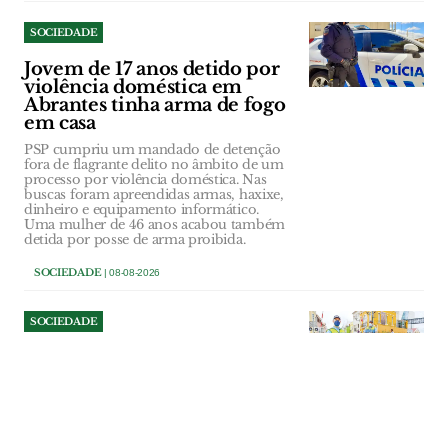
SOCIEDADE
Jovem de 17 anos detido por
violência doméstica em
Abrantes tinha arma de fogo
em casa
PSP cumpriu um mandado de detenção
fora de flagrante delito no âmbito de um
processo por violência doméstica. Nas
buscas foram apreendidas armas, haxixe,
dinheiro e equipamento informático.
Uma mulher de 46 anos acabou também
detida por posse de arma proibida.
SOCIEDADE
| 08-08-2026
SOCIEDADE
Passagem de nível de VFX
que já fez 29 mortes perde
policiamento e
responsabilidade é atirada
para a IP