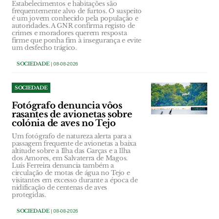
Estabelecimentos e habitações são
frequentemente alvo de furtos. O suspeito
é um jovem conhecido pela população e
autoridades. A GNR confirma registo de
crimes e moradores querem resposta
firme que ponha fim à insegurança e evite
um desfecho trágico.
SOCIEDADE
| 08-08-2026
SOCIEDADE
Fotógrafo denuncia vôos
rasantes de avionetas sobre
colónia de aves no Tejo
Um fotógrafo de natureza alerta para a
passagem frequente de avionetas a baixa
altitude sobre a Ilha das Garças e a Ilha
dos Amores, em Salvaterra de Magos.
Luís Ferreira denuncia também a
circulação de motas de água no Tejo e
visitantes em excesso durante a época de
nidificação de centenas de aves
protegidas.
SOCIEDADE
| 08-08-2026