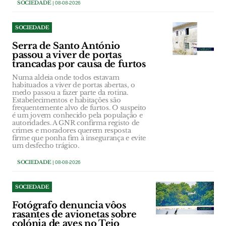
SOCIEDADE
| 08-08-2026
SOCIEDADE
Serra de Santo António
passou a viver de portas
trancadas por causa de furtos
Numa aldeia onde todos estavam
habituados a viver de portas abertas, o
medo passou a fazer parte da rotina.
Estabelecimentos e habitações são
frequentemente alvo de furtos. O suspeito
é um jovem conhecido pela população e
autoridades. A GNR confirma registo de
crimes e moradores querem resposta
firme que ponha fim à insegurança e evite
um desfecho trágico.
SOCIEDADE
| 08-08-2026
SOCIEDADE
Fotógrafo denuncia vôos
rasantes de avionetas sobre
colónia de aves no Tejo