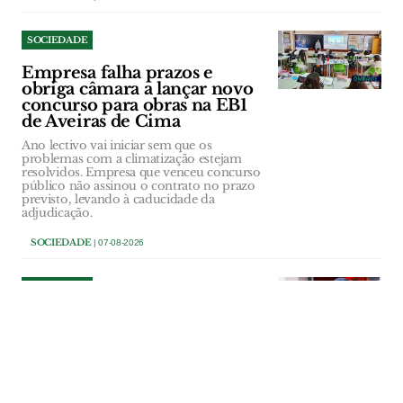
SOCIEDADE
Empresa falha prazos e
obriga câmara a lançar novo
concurso para obras na EB1
de Aveiras de Cima
Ano lectivo vai iniciar sem que os
problemas com a climatização estejam
resolvidos. Empresa que venceu concurso
público não assinou o contrato no prazo
previsto, levando à caducidade da
adjudicação.
SOCIEDADE
| 07-08-2026
SOCIEDADE
Comandante dos Bombeiros
de Salvaterra deixa cargo a
três anos de terminar
comissão
Paulo Dionísio comandava a corporação