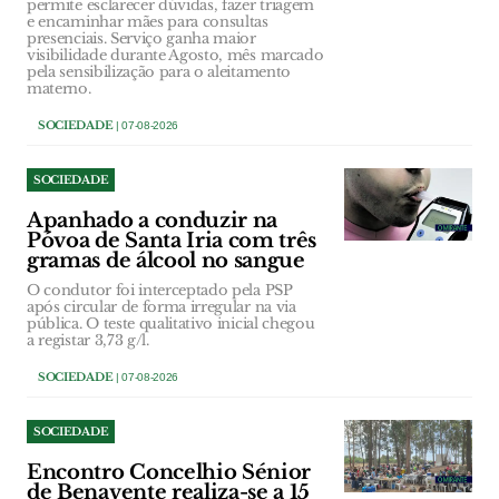
permite esclarecer dúvidas, fazer triagem
e encaminhar mães para consultas
presenciais. Serviço ganha maior
visibilidade durante Agosto, mês marcado
pela sensibilização para o aleitamento
materno.
SOCIEDADE
| 07-08-2026
SOCIEDADE
Apanhado a conduzir na
Póvoa de Santa Iria com três
gramas de álcool no sangue
O condutor foi interceptado pela PSP
após circular de forma irregular na via
pública. O teste qualitativo inicial chegou
a registar 3,73 g/l.
SOCIEDADE
| 07-08-2026
SOCIEDADE
Encontro Concelhio Sénior
de Benavente realiza-se a 15