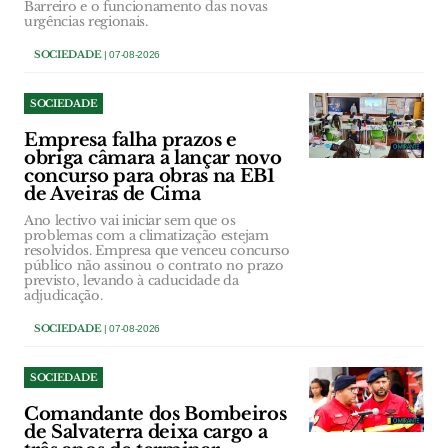
Barreiro e o funcionamento das novas
urgências regionais.
SOCIEDADE
| 07-08-2026
SOCIEDADE
Empresa falha prazos e
obriga câmara a lançar novo
concurso para obras na EB1
de Aveiras de Cima
Ano lectivo vai iniciar sem que os
problemas com a climatização estejam
resolvidos. Empresa que venceu concurso
público não assinou o contrato no prazo
previsto, levando à caducidade da
adjudicação.
SOCIEDADE
| 07-08-2026
SOCIEDADE
Comandante dos Bombeiros
de Salvaterra deixa cargo a